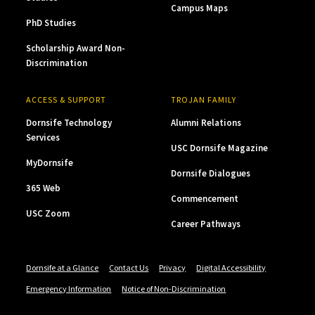
Campus Maps
PhD Studies
Scholarship Award Non-
Discrimination
ACCESS & SUPPORT
TROJAN FAMILY
Dornsife Technology
Alumni Relations
Services
USC Dornsife Magazine
MyDornsife
Dornsife Dialogues
365 Web
Commencement
USC Zoom
Career Pathways
Dornsife at a Glance
Contact Us
Privacy
Digital Accessibility
Emergency Information
Notice of Non-Discrimination