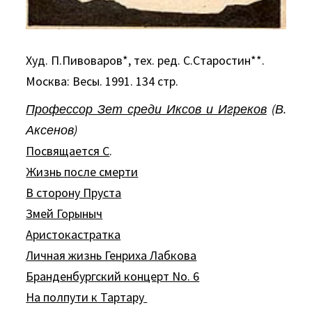
Худ. П.Пивоваров*, тех. ред. С.Старостин**.
Москва: Весы. 1991. 134 стр.
Профессор Зет среди Иксов и Игреков
(В.
Аксенов)
Посвящается С
.
Жизнь после смерти
В сторону Пруста
Змей Горыныч
Аристокастратка
Личная жизнь Генриха Лабкова
Бранденбургский концерт Nо. 6
Hа полпути к Тартару