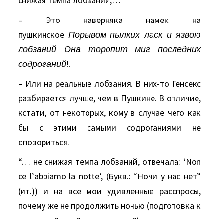
снижая темпа лобзаний,…”
– Это наверняка намек на
пушкинское
Порывом пылких ласк и язвою
лобзаний Она торопит миг последних
содроганий
!.
– Или на реальные лобзания. В них-то Генсекс
разбирается лучше, чем в Пушкине. В отличие,
кстати, от некоторых, кому в случае чего как
бы с этими самыми содроганиями не
опозориться.
“… не снижая темпа лобзаний, отвечала: ‘Nоn
се l’аbbiаmо lа nоttе’, (Букв.: “Hочи у нас нет”
(ит.)) и на все мои удивленные расспросы,
почему же не продолжить ночью (подготовка к