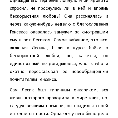
однажды его терпение лопнуло и он ядовито
спросил, не проснулась ли в ней и впрямь
бескорыстная любовь? Она рассмеялась и
через какую-нибудь неделю с благословения
Генсекса оказалась замужем за смотревшим
ему в рот Лесиком. Самое забавное, что все,
включая Лесика, были в курсе байки о
бескорыстной любви, но, кажется, он
единственный не догадывался, whо is whо и
охотно пересказывал ее новообращенным
почитателям Генсекса.
Сам Лесик был типичным очкариком, вся
жизнь которого проходила в мире книг, но,
следуя веяниям времени, он стыдился своей
интеллигентности. Однажды у него было дело