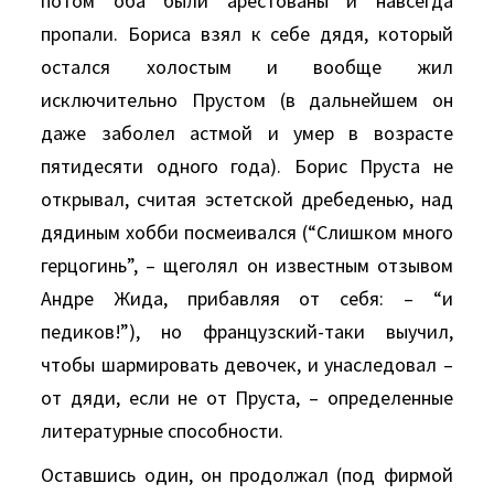
потом оба были арестованы и навсегда
пропали. Бориса взял к себе дядя, который
остался холостым и вообще жил
исключительно Прустом (в дальнейшем он
даже заболел астмой и умер в возрасте
пятидесяти одного года). Борис Пруста не
открывал, считая эстетской дребеденью, над
дядиным хобби посмеивался (“Слишком много
герцогинь”, – щеголял он известным отзывом
Aндре Жида, прибавляя от себя: – “и
педиков!”), но французский-таки выучил,
чтобы шармировать девочек, и унаследовал –
от дяди, если не от Пруста, – определенные
литературные способности.
Оставшись один, он продолжал (под фирмой