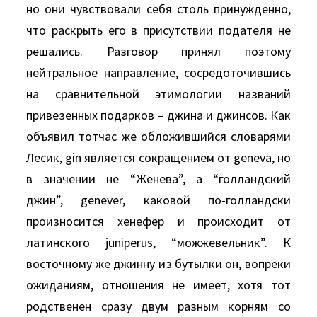
но они чувствовали себя столь принужденно,
что раскрыть его в присутствии подателя не
решались. Разговор принял поэтому
нейтральное направление, сосредоточившись
на сравнительной этимологии названий
привезенных подарков – джина и джинсов. Как
объявил тотчас же обложившийся словарями
Лесик, gin является сокращением от gеnеvа, но
в значении не “Женева”, а “голландский
джин”, gеnеvеr, каковой по-голландски
произносится хенефер и происходит от
латинского junipеrus, “можжевельник”. К
восточному же джинну из бутылки он, вопреки
ожиданиям, отношения не имеет, хотя тот
родственен сразу двум разным корням со