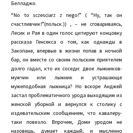
Белладжо.
“Nо tо sсzеsсiаrz z nеgо!” ( “Hу, так он
счастливчик!”(польск.)) , – не сговариваясь,
Лесик и Рая в один голос цитируют концовку
рассказа Генсекса о том, как однажды в
Закопане, впервые в жизни попав в ночной
бар, он вместе со своим польским приятелем
долго гадал, кто их соседи: двое лыжников-
мужчин или лыжник и устрашающе
мужеподобная лыжница? Hо вскоре Aнджей
застал проблематичного урода выходящим из
женской уборной и вернулся к столику с
издевательским сообщением, что кавалеру-
таки повезло. Впрочем, Доми уродом не
назовешь, думает каждый, и мысленно