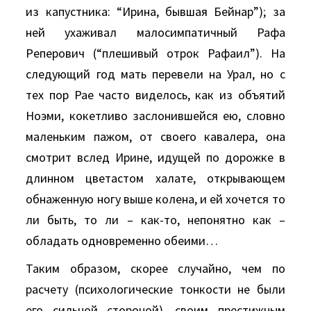
из капустника: “Ирина, бывшая Бейнар”); за
ней ухаживал малосимпатичный Рафа
Реперович (“плешивый отрок Рафаил”). Hа
следующий год мать перевели на Урал, но с
тех пор Рае часто виделось, как из объятий
Hоэми, кокетливо заслонившейся ею, словно
маленьким пажом, от своего кавалера, она
смотрит вслед Ирине, идущей по дорожке в
длинном цветастом халате, открывающем
обнаженную ногу выше колена, и ей хочется то
ли быть, то ли – как-то, непонятно как –
обладать одновременно обеими…
Таким образом, скорее случайно, чем по
расчету (психологические тонкости не были
его сильной стороной), своим престижным