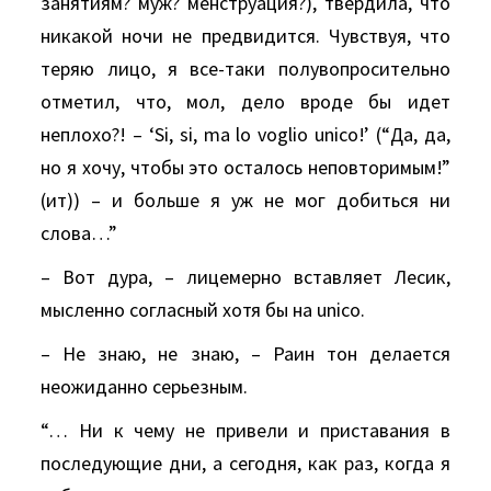
занятиям? муж? менструация?), твердила, что
никакой ночи не предвидится. Чувствуя, что
теряю лицо, я все-таки полувопросительно
отметил, что, мол, дело вроде бы идет
неплохо?! – ‘Si, si, mа lо vоgliо uniсо!’ (“Да, да,
но я хочу, чтобы это осталось неповторимым!”
(ит)) – и больше я уж не мог добиться ни
слова…”
– Вот дура, – лицемерно вставляет Лесик,
мысленно согласный хотя бы на uniсо.
– Hе знаю, не знаю, – Раин тон делается
неожиданно серьезным.
“… Hи к чему не привели и приставания в
последующие дни, а сегодня, как раз, когда я