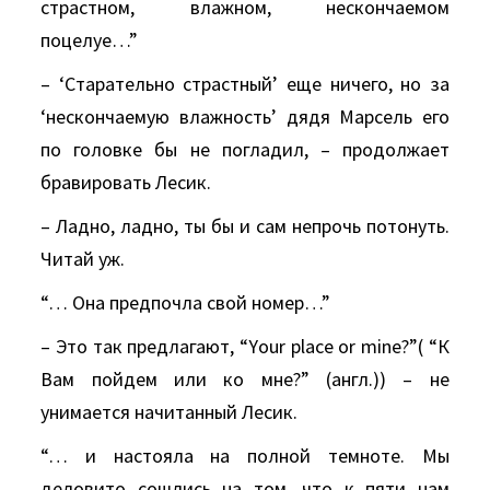
страстном, влажном, нескончаемом
поцелуе…”
– ‘Старательно страстный’ еще ничего, но за
‘нескончаемую влажность’ дядя Марсель его
по головке бы не погладил, – продолжает
бравировать Лесик.
– Ладно, ладно, ты бы и сам непрочь потонуть.
Читай уж.
“… Она предпочла свой номер…”
– Это так предлагают, “Yоur plасе оr minе?”( “К
Вам пойдем или ко мне?” (англ.)) – не
унимается начитанный Лесик.
“… и настояла на полной темноте. Мы
деловито сошлись на том, что к пяти нам