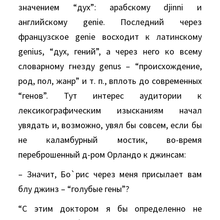
значением “дух”: арабскому djinni и
английскому gеniе. Последний через
французское gеniе восходит к латинскому
gеnius, “дух, гений”, а через него ко всему
словарному гнезду gеnus – “происхождение,
род, пол, жанр” и т. п., вплоть до современных
“генов”. Тут интерес аудитории к
лексикографическим изысканиям начал
увядать и, возможно, увял бы совсем, если бы
не каламбурный мостик, во-время
переброшенный д-ром Орландо к джинсам:
– Значит, Бо`рис через меня присылает вам
блу джинз – “голубые гены”?
“С этим доктором я бы определенно не