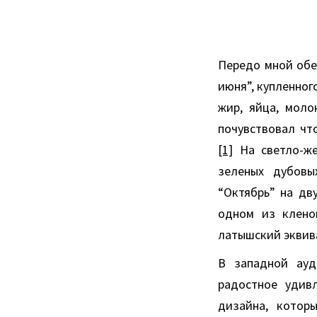
Передо мной обе
июня”, купленного
жир, яйца, моло
почувствовал чт
[1]
На светло-же
зеленых дубовы
“Октябрь” на дву
одном из клено
латышский эквива
В западной ауд
радостное удивл
дизайна, котор