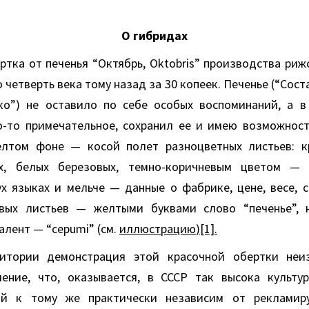
О гибридах
ртка от печенья “Октябрь, Oktobris” производства риж
 четверть века тому назад за 30 копеек. Печенье (“Состав
ко”) не оставило по себе особых воспоминаний, а в
о-то примечательное, сохранил ее и имею возможност
лтом фоне — косой полет разноцветных листьев: кр
х, белых березовых, темно-коричневым цветом — 
х языках и мельче — данные о фабрике, цене, весе, со
вых листьев — желтыми буквами слово “печенье”, 
лент — “cepumi” (см.
иллюстрацию
)[1].
итории демонстрация этой красочной обертки неи
ение, что, оказывается, в СССР так высока культу
ый к тому же практически независим от рекламиру