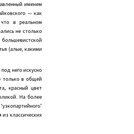
лавленный именем
айковского — как
 что в реальном
ались не столько
 большевистской
тья (алые, какими
 под него искусно
е только в общей
а, красный цвет
оликой. На более
 ‘узкопартийного’
м из классических