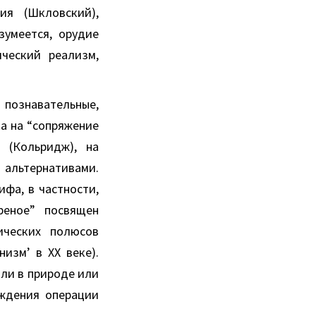
ия (Шкловский),
зумеется, орудие
ческий реализм,
познавательные,
а на “сопряжение
 (Кольридж), на
 альтернативами.
фа, в частности,
реное” посвящен
ических полюсов
изм’ в ХХ веке).
 ли в природе или
рждения операции