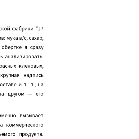
ской фабрики “17
: мука в/с, сахар,
 обертке я сразу
ь анализировать.
асных кленовых,
крупная надпись
ставе и т. п.; на
на другом — его
зменно вызывает
ра коммерческого
емого продукта.