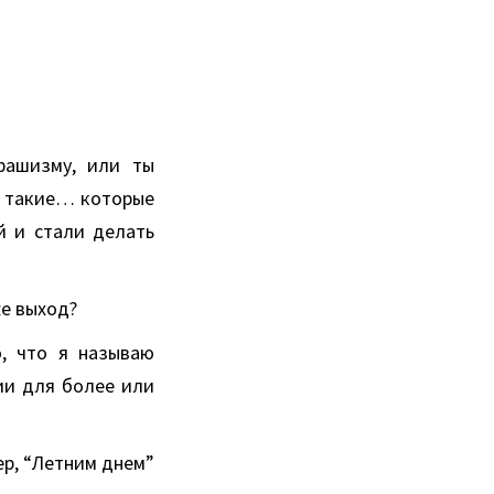
фашизму, или ты
и такие… которые
й и стали делать
же выход?
, что я называю
ии для более или
р, “Летним днем”