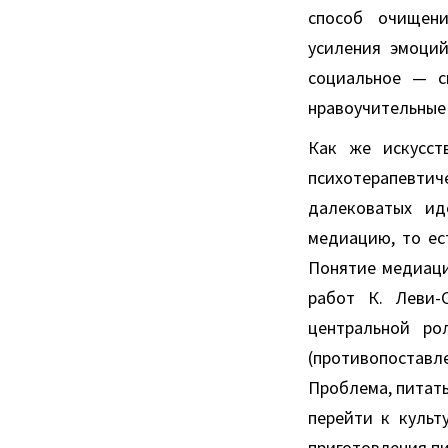
способ очищени
усиления эмоций
социальное — с
нравоучительные 
Как же искусст
психотерапевтич
далековатых ид
медиацию, то ес
Понятие медиаци
работ К. Леви-
центральной ро
(противопоставл
Проблема, питать
перейти к культ
приготовления пи