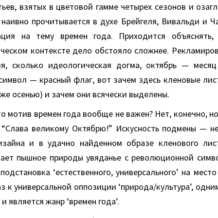
тьев, взятых в цветовой гамме четырех сезонов и озаг
, наивно прочитывается в духе Брейгеля, Вивальди и Ч
ация на тему времен года. Приходится объяснять,
ическом контексте дело обстояло сложнее. Рекламиров
я, сколько идеологическая догма, октябрь — месяц
символ — красный флаг, вот зачем здесь кленовые лис
же осенью) и зачем они всячески выделены.
что мотив времен года вообще не важен? Нет, конечно, но
: “Слава великому Октябрю!” Искусность подмены — н
зайна и в удачно найденном образе кленового лист
ает пышное природы увяданье с революционной симв
подстановка ‘естественного, универсального’ на место
з к универсальной оппозиции ‘природа/культура’, одни
и является жанр ‘времен года’.