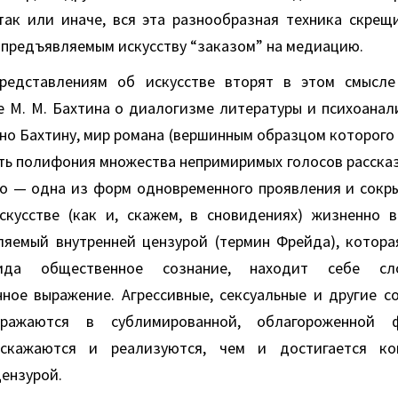
так или иначе, вся эта разнообразная техника скрещ
 предъявляемым искусству “заказом” на медиацию.
редставлениям об искусстве вторят в этом смысле
ие М. М. Бахтина о диалогизме литературы и психоанал
сно Бахтину, мир романа (вершинным образцом которого
ть полифония множества непримиримых голосов рассказ
во — одна из форм одновременного проявления и сокр
скусстве (как и, скажем, в сновидениях) жизненно
ляемый внутренней цензурой (термин Фрейда), котора
ида общественное сознание, находит себе с
ное выражение. Агрессивные, сексуальные и другие с
ыражаются в сублимированной, облагороженной 
скажаются и реализуются, чем и достигается к
ензурой.