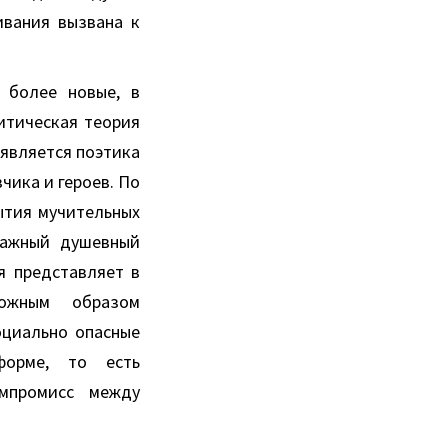
ивания вызвана к
 более новые, в
итическая теория
 является поэтика
чика и героев. По
ытия мучительных
 важный душевный
я представляет в
ложным образом
оциально опасные
форме, то есть
омпромисс между