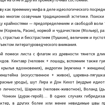
ву как преемнику мифа в деле идеологического посред
во многом созвучным традиционной эстетике. Поиски
у крайностями — предопределением и свободой воли 
м (Корнель, Расин), нормой и чудачеством (Мольер), р
, страстью и бесстрастием (Пушкин), величием и пустотой
бъектом литературоведческого внимания.
й помеси листа с флагом из древности тянется дли
идов. Кентавр (человек + лошадь; вспомним также гуи
 крылья вдохновения), андрогин (мужчина + женщина)
нштейна (искусственное + живое), царевна-лягушка
расные уроды), шут Лира и Дон Кихот (мудрые идио
е личности), Шариков (человек-животное), Воланд (д
, Чонкин (дурак-герой)… В одних случаях гибридиз
актер, в других более или менее невидимые швы п