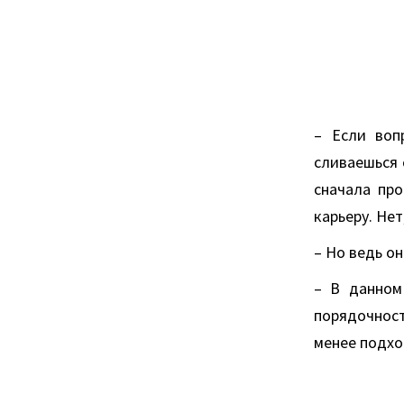
– Если воп
сливаешься 
сначала про
карьеру. Не
– Но ведь он
– В данном
порядочност
менее подхо