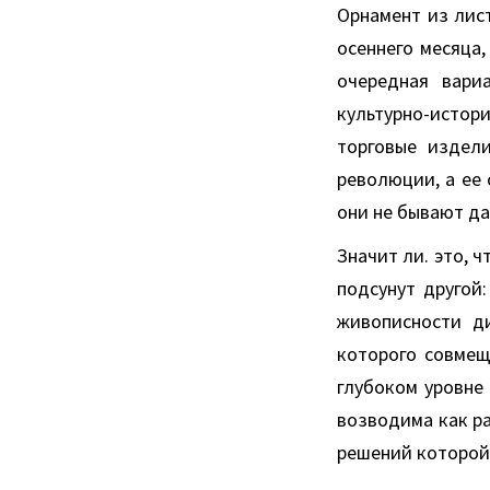
Орнамент из лис
осеннего месяца
очередная вари
культурно-истор
торговые издели
революции, а ее 
они не бывают да
Значит ли. это, 
подсунут другой
живописности ди
которого совмещ
глубоком уровне 
возводима как ра
решений которой 