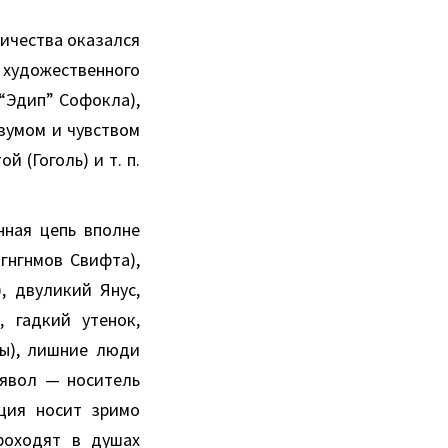
ничества оказался
 художественного
“Эдип” Софокла),
азумом и чувством
 (Гоголь) и т. п.
нная цепь вполне
гнгнмов Свифта),
, двуликий Янус,
, гадкий утенок,
ты), лишние люди
ьявол — носитель
ация носит зримо
роходят в душах