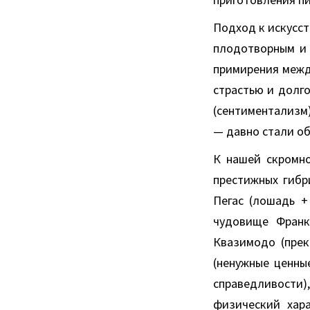
Подход к искусст
плодотворным и 
примирения межд
страстью и долго
(сентиментализм)
— давно стали о
К нашей скромно
престижных гибр
Пегас (лошадь +
чудовище Франке
Квазимодо (прек
(ненужные ценны
справедливости)
физический хар