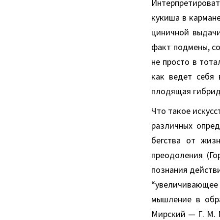
Интерпретироват
кукиша в карман
циничной выдачи
факт подмены, с
не просто в тота
как ведет себя 
плодящая гибрид
Что такое искус
различных опред
бегства от жизн
преодоления (Г
познания действи
“увеличивающее 
мышление в обра
Мирский — Г. М.