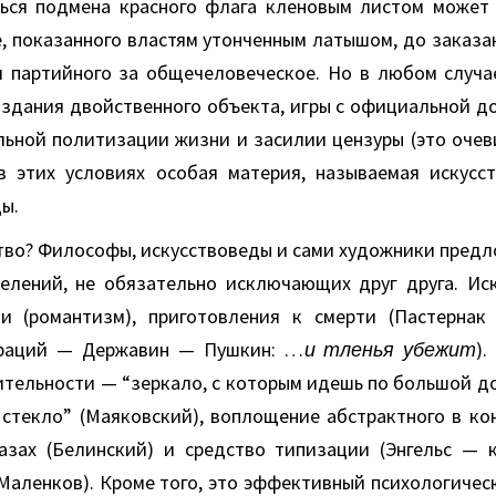
ься подмена красного флага кленовым листом может
е, показанного властям утонченным латышом, до заказа
 партийного за общечеловеческое. Но в любом случа
оздания двойственного объекта, игры с официальной до
льной политизации жизни и засилии цензуры (это очеви
в этих условиях особая материя, называемая искусс
ы.
ство? Философы, искусствоведы и сами художники пред
елений, не обязательно исключающих друг друга. Ис
и (романтизм), приготовления к смерти (Пастернак
ораций — Державин — Пушкин: …
и тленья убежит
).
тельности — “зеркало, с которым идешь по большой до
стекло” (Маяковский), воплощение абстрактного в конк
зах (Белинский) и средство типизации (Энгельс — к
 Маленков). Кроме того, это эффективный психологичес