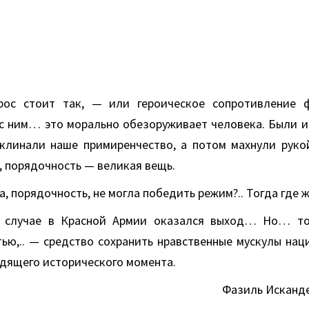
рос стоит так, — или героическое сопротивление 
с ним… это морально обезоруживает человека. Были 
клинали наше примиренчество, а потом махнули руко
т, порядочность — великая вещь.
а, порядочность, не могла победить режим?.. Тогда где 
 случае в Красной Армии оказался выход…
Но… то
ью,.. — средство сохранить нравственные мускулы нац
дящего исторического момента.
Фазиль Исканде