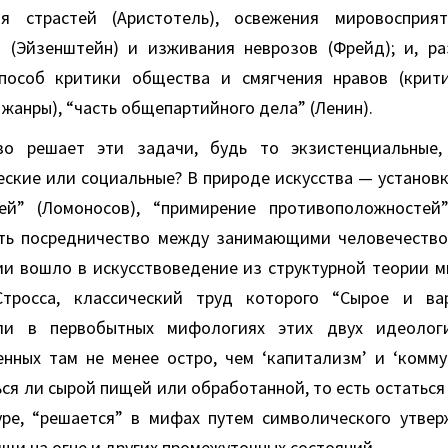
я страстей (Аристотель), освежения мировосприят
 (Эйзенштейн) и изживания неврозов (Фрейд); и, ра
пособ критики общества и смягчения нравов (крити
жанры), “часть общепартийного дела” (Ленин).
во решает эти задачи, будь то экзистенциальные, 
еские или социальные? В природе искусства — установк
ей” (Ломоносов), “примирение противоположностей”
ть посредничество между занимающими человечество
и вошло в искусствоведение из структурной теории ми
Стросса, классический труд которого “Сырое и ва
ли в первобытных мифологиях этих двух идеолог
енных там не менее остро, чем ‘капитализм’ и ‘коммун
ся ли сырой пищей или обработанной, то есть остаться
уре, “решается” в мифах путем символического утве
щи на огне и других промежуточных состояний.