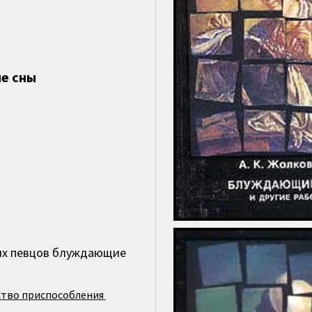
е сны
жих певцов блуждающие
ство приспособления