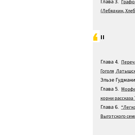
Глава 3.
Графо
(Лебядкин, Хле
II
Глава 4.
Переч
Гоголя
Латышск
Эльзе Гудмани
Глава 5.
Морфо
корни рассказа 
Глава 6.
“Легк
Выготского семь