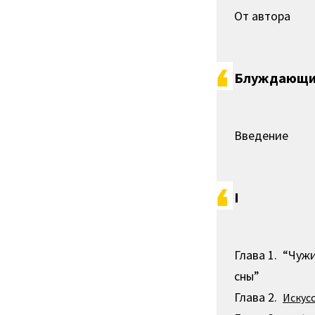
От автора
Блуждающи
Введение
I
Глава 1. “Чу
сны”
Глава 2.
Искус