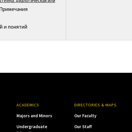
тейна: диалогическая или
Примечания
й и понятий
ACADEMICS
DIRECTORIES & MAPS
Majors and Minors
Our Faculty
Undergraduate
Our Staff