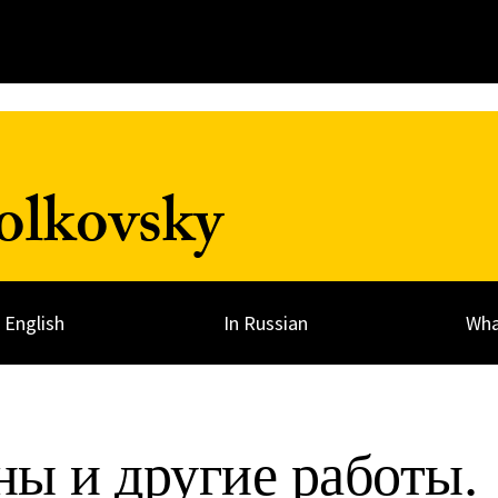
olkovsky
n English
In Russian
Wha
ы и другие работы.