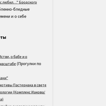
ас любил…” Бродского
юбленно-бледные
емени и о себе
оты
стве, о бабе и о
(Прогулки по
 масштабе
мани”
мотивы Пастернака в свете
ологии (Комплекс Иакова/
а)