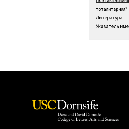
Поэтика Эйзенш
тоталитарная?
Литература
Указатель име