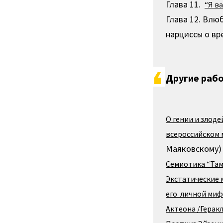
Глава 11.
“Я в
Глава 12. Вл
нарциссы о вр
Другие раб
О гении и злодей
всероссийском
Маяковскому)
Семиотика “Та
Экстатические 
его личной миф
Актеона /Геракл