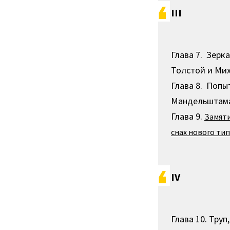
III
Глава 7. Зерк
Толстой и Ми
Глава 8. Попы
Мандельштама
Глава 9.
Замяти
снах нового ти
IV
Глава 10. Труп