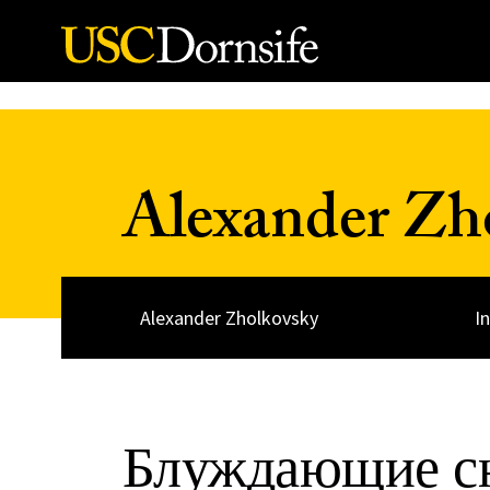
Skip to Content
Alexander Zh
Alexander Zholkovsky
I
Блуждающие сн