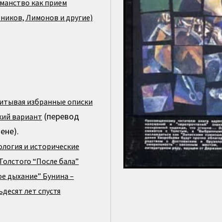
манство как прием
бников, Лимонов и другие)
итывая избранные описки
(перевод
ий вариант
ене).
логия и исторические
Толстого “После бала”
ое дыхание” Бунина –
десят лет спустя