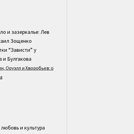
ало и зазеркалье: Лев
хаил Зощенко
тки “Зависти” у
 и Булгакова
н, Оруэлл и Хворобьев: о
па
, любовь и культура