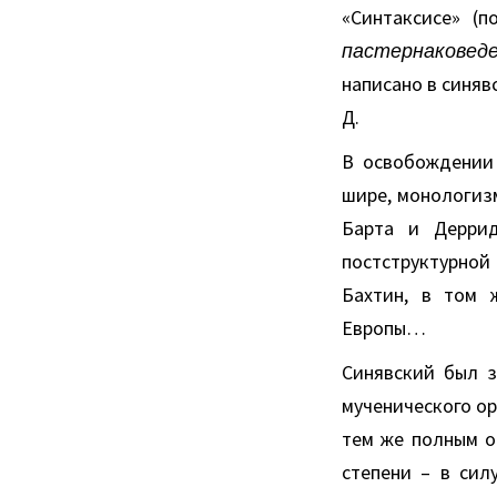
«Синтаксисе» (п
пастернаковед
написано в синяв
Д.
В освобождении 
шире, монологиз
Барта и Деррид
постструктурно
Бахтин, в том 
Европы…
Синявский был з
мученического ор
тем же полным о
степени – в сил