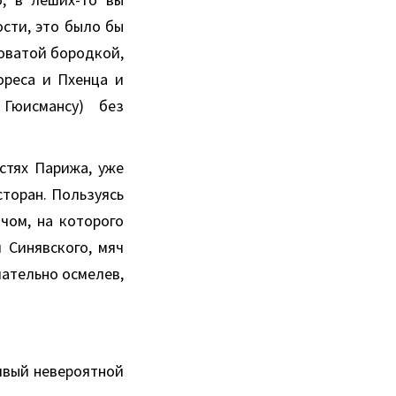
ости, это было бы
соватой бородкой,
ореса и Пхенца и
Гюисмансу) без
стях Парижа, уже
сторан. Пользуясь
чом, на которого
 Синявского, мяч
чательно осмелев,
ливый невероятной