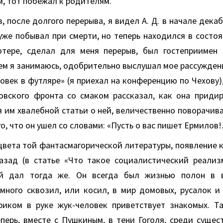
м, тот побежал к родителям.
 после долгого перерыва, я видел А. Д. в начале декаб
 уже побывал при смерти, но теперь находился в состо
тере, сделал для меня перерыв, был гостеприимен 
ем я занимаюсь, одобрительно выслушал мое рассужден
овек в футляре» (я приехал на конференцию по Чехову),
овского фронта со смаком рассказал, как она приди
 им хвалебной статьи о ней, величественно поворачив
о, что он ушел со словами: «Пусть о вас пишет Ермилов!.
цвета той фантасмагорической литературы, появление 
азад (в статье «Что такое социалистический реализ
й дал тогда же. Он всегда был жизнью полон в 
много сквозил, или косил, в мир домовых, русалок и в
иком в руке жук-человек приветствует знакомых. Та
перь, вместе с Пушкиным, в тени Гоголя, среди сущес