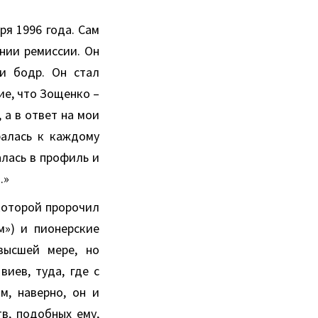
ря 1996 года. Сам
янии ремиссии. Он
и бодр. Он стал
ие, что Зощенко –
 а в ответ на мои
ралась к каждому
алась в профиль и
.»
которой пророчил
м») и пионерские
высшей мере, но
иев, туда, где с
м, наверно, он и
тв, подобных ему,