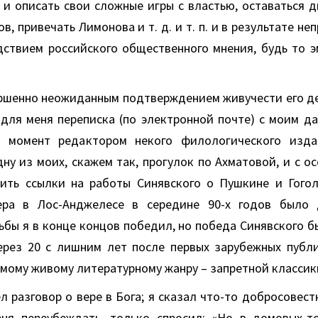
м и описать свои сложные игры с властью, оставаться 
в, привечать Лимонова и т. д. и т. п. и в результате не
дствием российского общественного мнения, будь то э
ршенно неожиданным подтверждением живучести его д
 для меня переписка (по электронной почте) с моим д
т момент редактором некого филологического изда
ну из моих, скажем так, прогулок по Ахматовой, и с 
ить ссылки на работы Синявского о Пушкине и Гогол
ера в Лос-Анджелесе в середине 90-х годов было 
ьбы я в конце концов победил, но победа Синявского б
через 20 с лишним лет после первых зарубежных публи
мому живому литературному жанру – запретной классик
 разговор о вере в Бога; я сказал что-то добросовест
еня переубеждать, только спросил: «Но в домовых-т