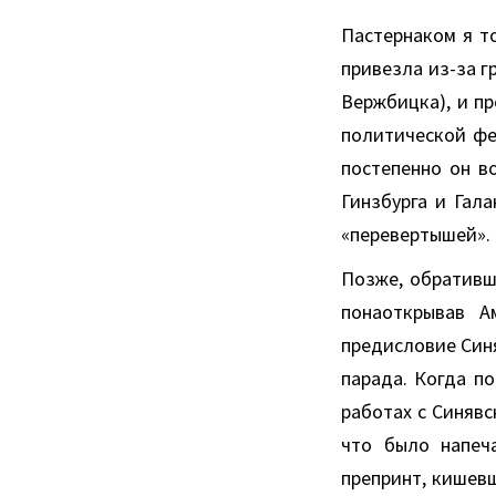
Пастернаком я то
привезла из-за г
Вержбицка), и п
политической фе
постепенно он в
Гинзбурга и Гал
«перевертышей».
Позже, обративш
понаоткрывав А
предисловие Синя
парада. Когда по
работах с Синявс
что было напеч
препринт, кишев