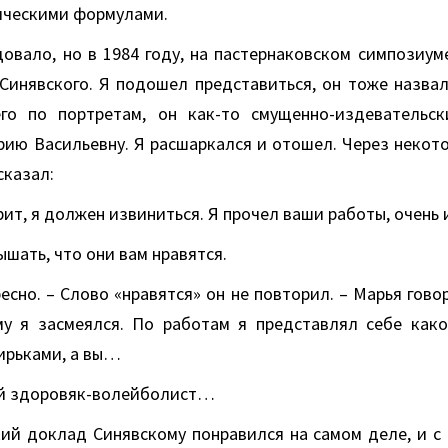
ическими формулами.
овало, но в 1984 году, на пастернаковском симпозиум
Синявского. Я подошел представиться, он тоже назвалс
го по портретам, он как-то смущенно-издевательск
рию Васильевну. Я расшаркался и отошел. Через некото
сказал:
рит, я должен извиниться. Я прочел ваши работы, очень 
ышать, что они вам нравятся.
ресно. – Слово «нравятся» он не повторил. – Марья гово
му я засмеялся. По работам я представлял себе како
ирьками, а вы…
ий здоровяк-волейболист…
ий доклад Синявскому понравился на самом деле, и с 