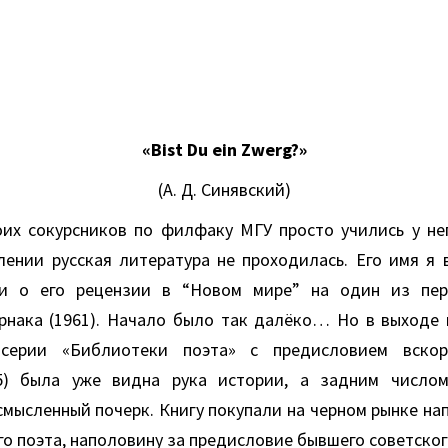
«Bist Du ein Zwerg?»
(А. Д. Синявский)
их сокурсников по филфаку МГУ просто учились у нег
лении русская литература не проходилась. Его имя я 
ли о его рецензии в “Новом мире” на один из пер
рнака (1961). Начало было так далёко… Но в выходе 
ерии «Библиотеки поэта» с предисловием вскор
65) была уже видна рука истории, а задним числом
мысленный почерк. Книгу покупали на черном рынке на
о поэта, наполовину за предисловие бывшего советског