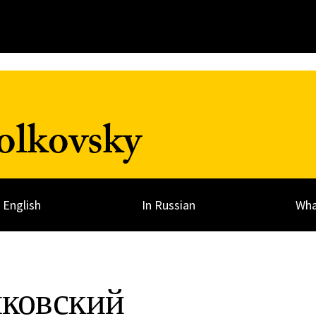
olkovsky
n English
In Russian
Wha
ковский