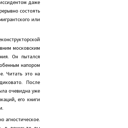
диссидентом даже
прерывно состоять
мигрантского или
еконструкторской
авним московским
ния. Он пытался
особенным напором
е. Читать это на
диковато. После
ыла очевидна уже
каций, его книги
и.
но агностическое.
о, в леших-то вы