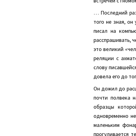
встречей с гномо
… Последний раз,
того не зная, он
писал на компью
расспрашивать, ч
это великий «чел
реляции с ахмат
слову писавшейся
довела его до тог
Он дожил до рас
почти полвека н
образцы которо
одновременно не
маленьким фонар
прогуливается те