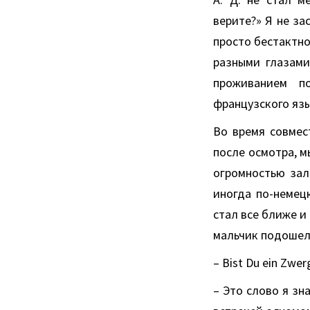
верите?» Я не за
просто бестактно
разными глазами
проживанием п
французского язы
Во время совмес
после осмотра, м
огромностью зал
иногда по-немец
стал все ближе и
мальчик подошел
– Bist Du ein Zwer
– Это слово я зн