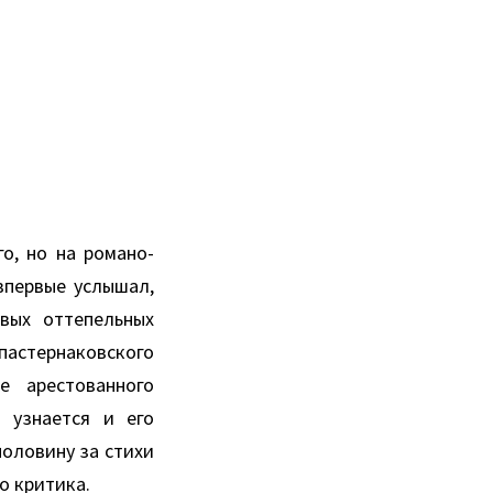
о, но на романо-
впервые услышал,
вых оттепельных
пастернаковского
е арестованного
 узнается и его
половину за стихи
о критика.