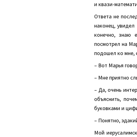
и квази-математ
Ответа не послед
наконец, увидел 
конечно, знаю е
посмотрел на Ма
подошел ко мне, 
– Вот Марья гово
– Мне приятно сл
– Да, очень инте
объяснить, поче
буковками и циф
– Понятно, эдак
Мой иерусалимск