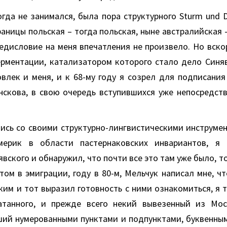
гда не занимался, была пора структурного Sturm und D
раницы польская – тогда польская, ныне австралийская 
редисловие на меня впечатления не произвело. Но вско
рментации, катализатором которого стало дело Синяв
овлек и меня, и к 68-му году я созрел для подписания
анскова, в свою очередь вступившихся уже непосредст
ись со своими структурно-лингвистическими инструмен
мерик в области пастернаковских инвариантов, я 
вского и обнаружил, что почти все это там уже было, т
том в эмиграции, году в 80-м, Мельчук написал мне, ч
ким и тот выразил готовность с ними ознакомиться, я т
атанного, и прежде всего некий вывезенный из Мос
ший нумерованными пунктами и подпунктами, буквенны