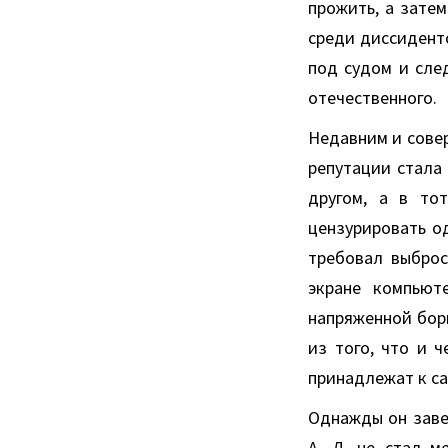
прожить, а зате
среди диссиденто
под судом и сле
отечественного.
Недавним и сове
репутации стала
другом, а в то
цензурировать од
требовал выброс
экране компьют
напряженной бор
из того, что и 
принадлежат к са
Однажды он завел
А. Д. не стал м