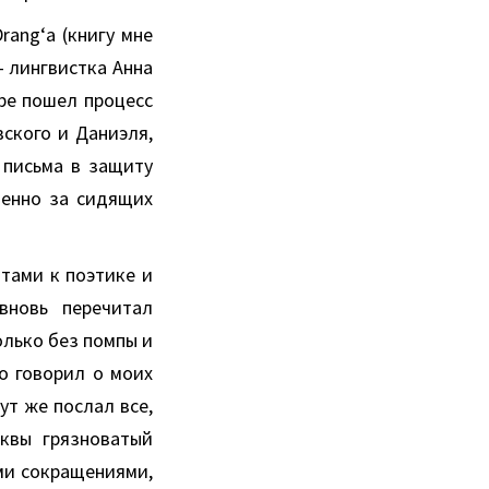
rang‘а (книгу мне
– лингвистка Анна
ре пошел процесс
ского и Даниэля,
 письма в защиту
венно за сидящих
тами к поэтике и
вновь перечитал
олько без помпы и
то говорил о моих
ут же послал все,
квы грязноватый
ми сокращениями,