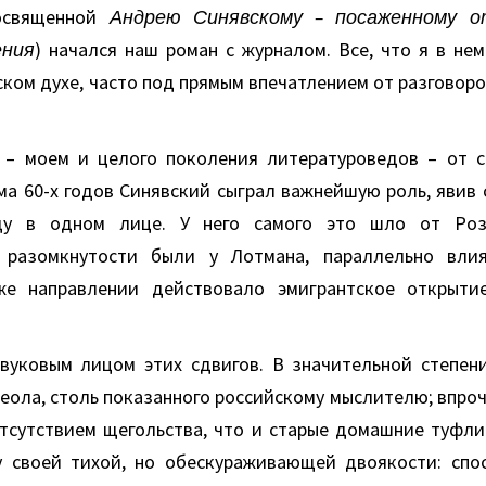
освященной
Андрею Синявскому – посаженному о
ения
) начался наш роман с журналом. Все, что я в не
ском духе, часто под прямым впечатлением от разговоров
– моем и целого поколения литературоведов – от с
ма 60-х годов Синявский сыграл важнейшую роль, явив 
у в одном лице. У него самого это шло от Роз
й разомкнутости были у Лотмана, параллельно вли
же направлении действовало эмигрантское открыти
вуковым лицом этих сдвигов. В значительной степени
еола, столь показанного российскому мыслителю; впроче
тсутствием щегольства, что и старые домашние туфли
у своей тихой, но обескураживающей двоякости: спо