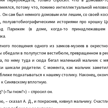
смеялся, потому что, помимо интеллектуальной неловк
. Он сам был немного домовым или лешим, со своей ко
, полуавтобиографическими историями про крошку Ц
од Парижем (в доме, когда-то принадлежавшем 
ка.
тного посещения одного из замков-музеев в окрестно
ы обедали в полупустом вестибюле, превращенном в ре
а, по нему туда и сюда бегал маленький мальчик с мя
ки шикали родители. С момента, как мальчик заметил
 ближе подкатываться к нашему столику. Наконец, окон
 к Синявскому вплотную.
g? («Ты гном?») – спросил он.
аю, – сказал А. Д., и покраснев, кивнул мальчику. Счаст