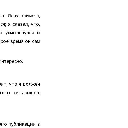
е в Иерусалиме я,
я; я сказал, что,
и ухмыльнулся и
рое время он сам
интересно.
рит, что я должен
го-то очкарика с
его публикации в