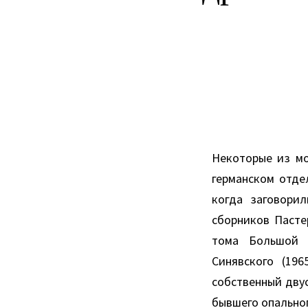
Некоторые из мо
германском отде
когда заговори
сборников Пасте
тома Большой с
Синявского (19
собственный двус
бывшего опальног