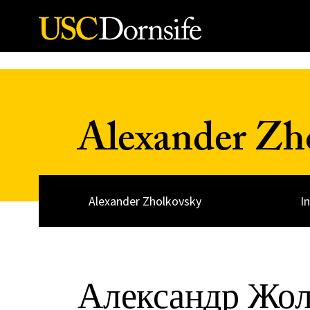
Skip to Content
Alexander Zh
Alexander Zholkovsky
I
Александр Жол