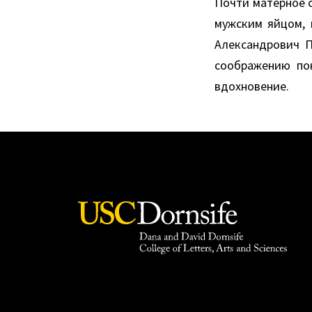
Почти матерное 
мужским яйцом, 
Александрович П
соображению пон
вдохновение.