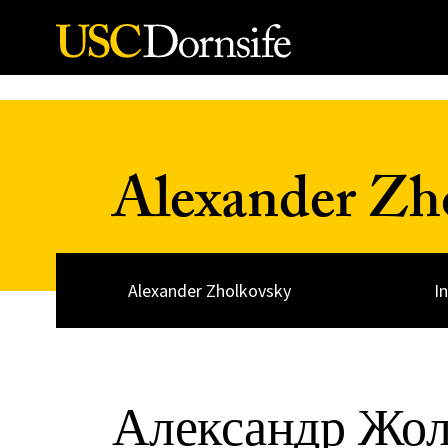
Skip to Content
Alexander Zh
Alexander Zholkovsky
I
Александр Жол