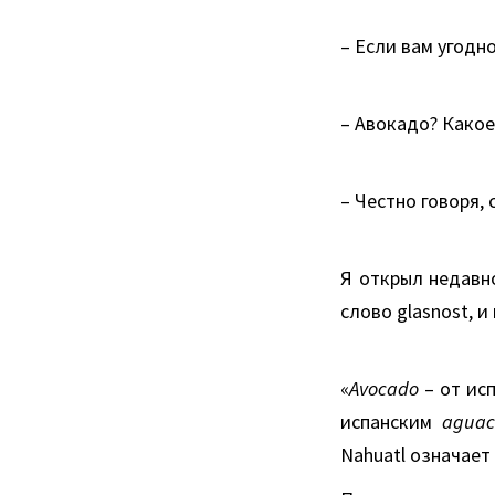
– Если вам угодн
– Авокадо? Какое
– Честно говоря, 
Я открыл недавн
слово glasnost, 
«
Avocado
– от ис
испанским
aguac
Nahuatl означает 