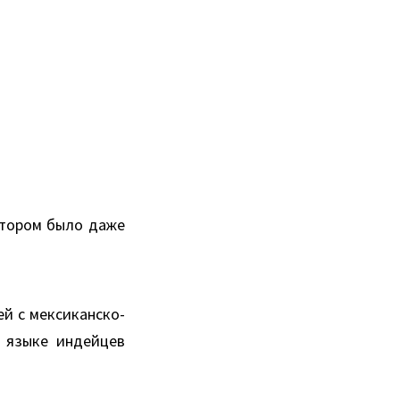
отором было даже
ей с мексиканско-
а языке индейцев