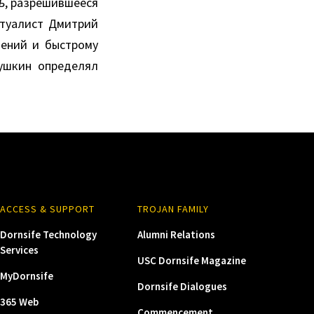
ь
, разрешившееся
птуалист Дмитрий
ений и быстрому
ушкин определял
ACCESS & SUPPORT
TROJAN FAMILY
Dornsife Technology
Alumni Relations
Services
USC Dornsife Magazine
MyDornsife
Dornsife Dialogues
365 Web
Commencement