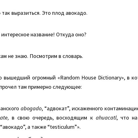
о так выразиться. Это плод авокадо.
 интересное название! Откуда оно?
сам не знаю. Посмотрим в словарь.
о вышедший огромный «Random House Dictionary», в к
и прочел там примерно следующее:
панского
abogado
, “адвокат”, искаженного контаминаци
ate,
в свою очередь, восходящим к
ahuacatl
, что н
“авокадо”, а также “testiculum”».