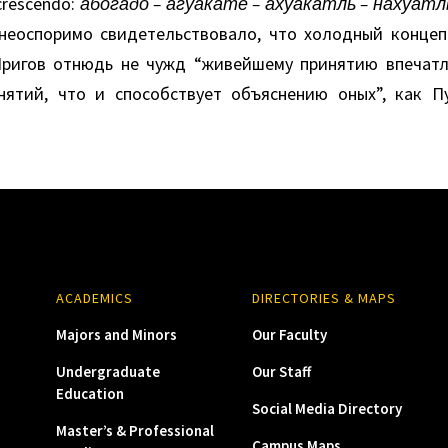
crescendo:
абогадо – агуакате – ахуакатль – нахуатл
неоспоримо свидетельствовало, что холодный конце
ригов отнюдь не чужд “живейшему принятию впечатл
ятий, что и способствует объяснению оных”, как П
ACADEMICS
DIRECTORIES & MAPS
Majors and Minors
Our Faculty
Undergraduate
Our Staff
Education
Social Media Directory
Master’s & Professional
Campus Maps