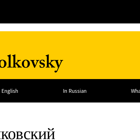
olkovsky
n English
In Russian
Wha
ковский