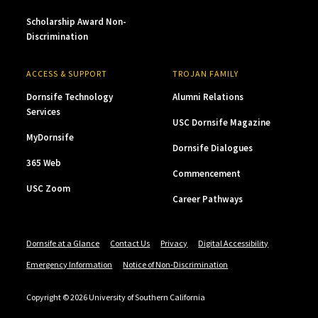
Scholarship Award Non-
Discrimination
ACCESS & SUPPORT
TROJAN FAMILY
Dornsife Technology
Alumni Relations
Services
USC Dornsife Magazine
MyDornsife
Dornsife Dialogues
365 Web
Commencement
USC Zoom
Career Pathways
Dornsife at a Glance
Contact Us
Privacy
Digital Accessibility
Emergency Information
Notice of Non-Discrimination
Copyright © 2026 University of Southern California