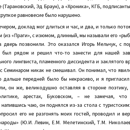
 (Тарановский, Эд Браун), а «Хроника», КГБ, подписанты
рупкое равновесие было нарушено.
чером, доклад мог длиться и час, и два, и только пото
м (из «Праги», с изюмом, длинный, мы называли его «рыб
 в дверь позвонили. Это оказался Игорь Мельчук, с п
н был рядом и решил что-то занести для нашей зав
ьного лингвиста, пламенного диссидента и заклятого в
 с Семинаром никак не смешивал. Он понимал, что явилс
о дальше передней было бы некрасиво, и я пригласил 
али, он же, великодушно оставляя в стороне поэтику, 
литике, арестах, Буковском, – не замечая, что
напившись чаю, он поднялся из-за стола с туристским:
опросил его не разгонять моих гостей, проводил и вер
народы» (Ю.И. Левин, Е.М. Мелетинский, Т.М. Николаев