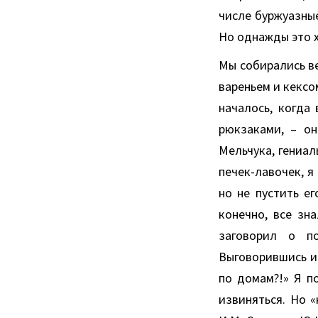
числе буржуазные
Но однажды это х
Мы собирались ве
вареньем и кексо
началось, когда
рюкзаками, – о
Мельчука, гениал
печек-лавочек, я
но не пустить ег
конечно, все зн
заговорил о по
Выговорившись и 
по домам?!» Я п
извиняться. Но «