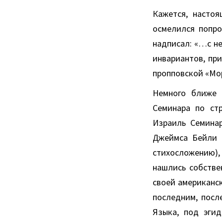
Кажется, насто
осмелился попро
надписал: «…с н
инвариантов, пр
пропповской «Мо
Немного ближе 
Семинара по стр
Израиль Семинар
Джеймса Бейли н
стихосложению),
нашлись собстве
своей американск
последним, посл
Языка, под эги