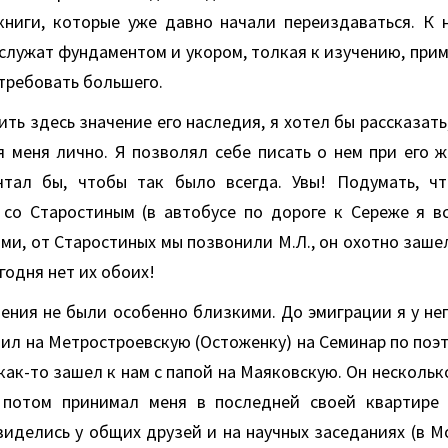
книги, которые уже давно начали переиздаваться. К
 служат фундаментом и укором, толкая к изучению, пр
требовать большего.
ить здесь значение его наследия, я хотел бы рассказать,
 меня лично. Я позволял себе писать о нем при его ж
чтал бы, чтобы так было всегда. Увы! Подумать, ч
 со Старостиным (в автобусе по дороге к Сереже я вс
ми, от Старостиных мы позвонили М.Л., он охотно зашел
годня нет их обоих!
ния не были особенно близкими. До эмиграции я у нег
ил на Метростроевскую (Остоженку) на Семинар по поэти
 как-то зашел к нам с папой на Маяковскую. Он несколько
 потом принимал меня в последней своей квартире 
иделись у общих друзей и на научных заседаниях (в М