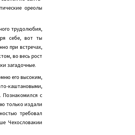
тические ореолы
ьного трудолюбия,
ря себе, вот ты
нно при встречах,
том, во весь рост
ски загадочные.
омню его высоким,
то-каштановыми,
м. Познакомился с
мню только издали
зностью требовал
ьше Чехословакии