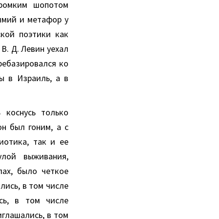
громким шопотом
имий и метафор у
ской поэтики как
В. Д. Левин уехал
еребазировался ко
ы в Израиль, а в
 коснусь только
он был гоним, а с
иотика, так и ее
улой выживания,
лах, было четкое
лись, в том числе
сь, в том числе
иглашались, в том