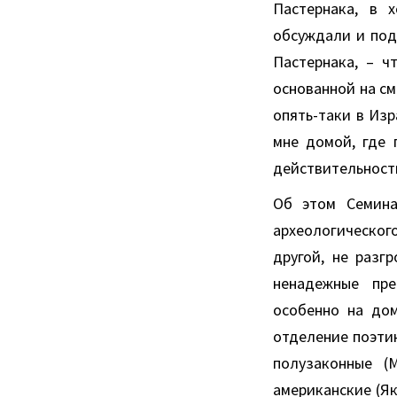
Пастернака, в 
обсуждали и под
Пастернака, – ч
основанной на см
опять-таки в Изр
мне домой, где 
действительности
Об этом Семина
археологического
другой, не разг
ненадежные пре
особенно на дом
отделение поэтик
полузаконные (
американские (Як