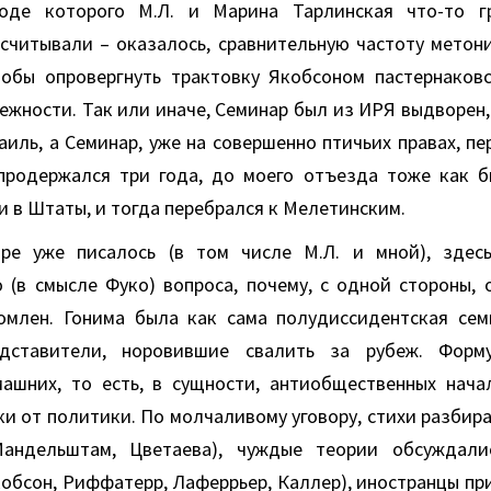
ходе которого М.Л. и Марина Тарлинская что-то 
считывали – оказалось, сравнительную частоту метон
тобы опровергнуть трактовку Якобсоном пастернаков
ежности. Так или иначе, Семинар был из ИРЯ выдворен, 
аиль, а Семинар, уже на совершенно птичьих правах, п
продержался три года, до моего отъезда тоже как б
 в Штаты, и тогда перебрался к Мелетинским.
ре уже писалось (в том числе М.Л. и мной), здесь
 (в смысле Фуко) вопроса, почему, с одной стороны, 
ромлен. Гонима была как сама полудиссидентская сем
дставители, норовившие свалить за рубеж. Форм
ашних, то есть, в сущности, антиобщественных нача
и от политики. По молчаливому уговору, стихи разбира
Мандельштам, Цветаева), чуждые теории обсуждали
обсон, Риффатерр, Лаферрьер, Каллер), иностранцы пр