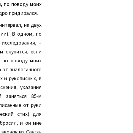
м, по поводу моих
едро придирался.
интервал, на двух
ии). В одном, по
исследования, –
м окупится, если
, по поводу моих
 от аналогичного
х и рукописных, в
снения, указания
й заняться 85-м
писанные от руки
еский стих) для
бросил, и он мне
 звонок из Санта-