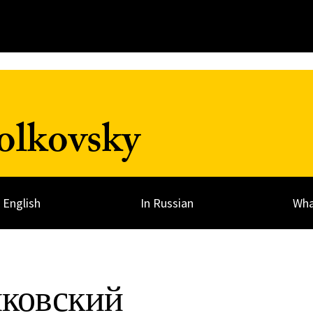
olkovsky
n English
In Russian
Wha
ковский