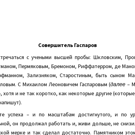
Совершитель Гаспаров
тречаться с учеными высшей пробы: Шкловским, Про
тманом, Пермяковым, Бремоном, Риффатерром, де Мано
фманном, Зализняком, Старостиным, быть сыном Маз
ловым. С Михаилом Леоновичем Гаспаровым (
далее
– М
 хотя и не так коротко, как некоторые другие (которые
напишут).
те успеха – и по масштабам достигнутого, и по ур
ной, он продолжал работать и, живи дольше, не снизил
кой мерке и так сделал достаточно. Памятником это