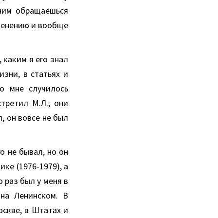
 ним обращаешься
именению и вообще
 каким я его знал
изни, в статьях и
то мне случилось
третил М.Л.; они
, он вовсе не был
о не бывал, но он
ке (1976-1979), а
 раз был у меня в
на Ленинском. В
оскве, в Штатах и