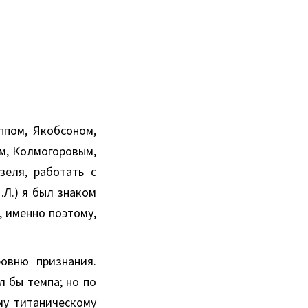
ппом, Якобсоном,
м, Колмогоровым,
еля, работать с
.Л.) я был знаком
, именно поэтому,
овню признания.
 бы темпа; но по
му титаническому