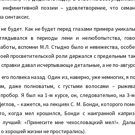
 инфинитивной поэзии – удовлетворение, что семан
а синтаксис.
 не будет. Как не будет перед глазами примера уникал
глядывался в периоды лени и нелюбопытства, гово
аботы, вспомни М.Л. Стыдно было и невежества, особе
своей просветительской роли держался с предельным так
 справки давал исчерпывающе детальные, а не по-авгур
 его полвека назад. Один из, наверно, уже немногих, я п
ым, даже полноватым, с густыми волосами – рыжева
пробор. Я был на 1-м курсе, он, следовательно, на 3-
Щеглов, – кажется, на лекциях С. М. Бонди, которого по
то, когда мел крошился, Бонди с наигранной капри
, лучший: «Принесите мне чехословацкий мел!». Дал
о хорошей жизни не простирались).