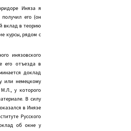
оридоре Иняза я
 получил его (он
й вклад в теорию
е курсы, рядом с
ого инязовского
ле его отъезда в
оминается доклад
у или немецкому
М.Л., у которого
атериале. В силу
 оказался в Инязе
ституте Русского
оклад об окне у