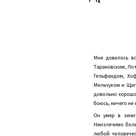
Мне довелось вс
Тарановским, Ло
Гельфандом, Хоф
Мельчуком и Щег
довольно хорошо,
боюсь, ничего не 
Он умер в зени
Неизлечимо боль
любой человечес