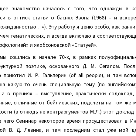
ящее знакомство началось с того, что однажды в к
сить оттиск статьи о баснях Эзопа (1968) – и вскоре
еожиданностью…»). Эту работу я ценю особо, как ранни
ичем тематических, и всегда включаю в соответствующи
рфологией» и якобсоновской «Статуей».
мы сошлись в начале 70-х, в рамках полуофициальн
уктурной поэтике, основанного Д. М. Сегалом. Пос
 приютил И. Р. Гальперин (of all people), и там всп
а какую-то очень специальную тему (по английском
 а в прениях – выступление, практически содоклад, 
нные, отличные от бейлиевских, подсчеты на том же м
ости (а отнюдь не контраргументов М.Л.) этот доклад
е чего Семинар некоторое время просуществовал в Ин
дой В. Д. Левина, и там последним стал уже мой д