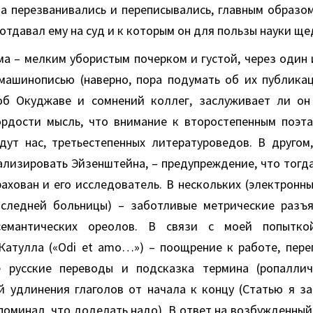
 а перезванивались и переписывались, главным образо
 отдавал ему на суд и к которым он для пользы науки щ
ма – мелким убористым почерком и густой, через один 
 машинописью (наверно, пора подумать об их публикац
б Окуджаве и сомнений коллег, заслуживает ли он 
ордости мысль, что внимание к второстепенным поэта
дут нас, третьестепенных литературоведов. В другом
ализировать Эйзенштейна, – предупреждение, что тогда
ахован и его исследователь. В нескольких (электронны
следней больницы) – заботливые метрические разъя
емантических ореолов. В связи с моей попытко
Катулла («Odi et amo…») – поощрение к работе, пере
е русские переводы и подсказка термина (ропаллич
й удлинения глаголов от начала к концу (Статью я за
поминал, что доделать надо). В ответ на возбужденный