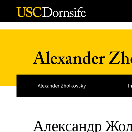
Skip to Content
Alexander Zh
Alexander Zholkovsky
I
Александр Жол