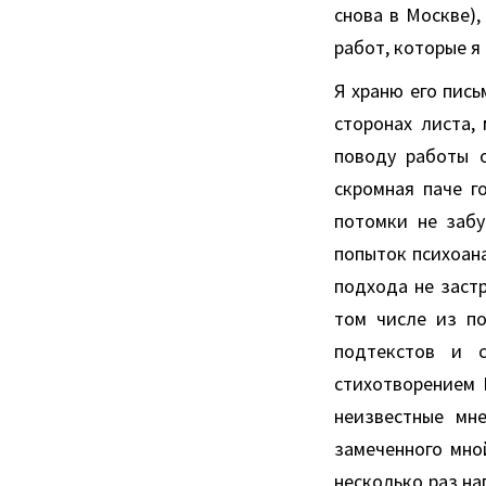
снова в Москве),
работ, которые я
Я храню его пись
сторонах листа,
поводу работы о
скромная паче г
потомки не забу
попыток психоан
подхода не застр
том числе из по
подтекстов и с
стихотворением 
неизвестные мн
замеченного мно
несколько раз на