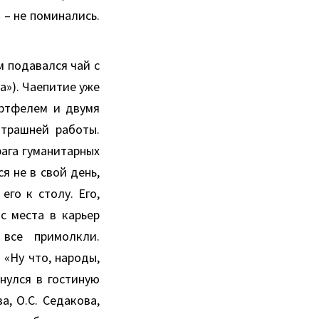
 – не поминались.
м подавался чай с
а»). Чаепитие уже
ортфелем и двумя
трашней работы.
рага гуманитарных
я не в свой день,
его к столу. Его,
с места в карьер
 все примолкли.
 «Ну что, народы,
нулся в гостиную
а, О.С. Седакова,