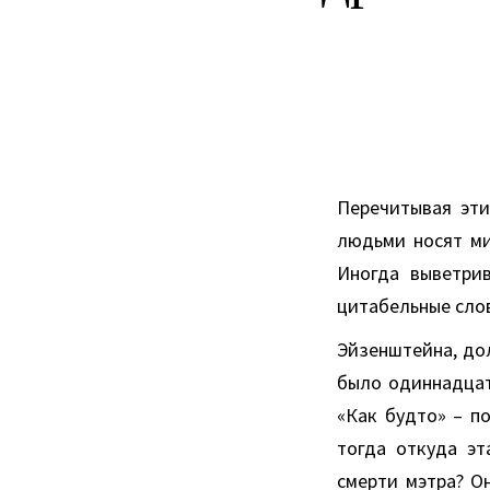
Перечитывая эти
людьми носят ми
Иногда выветри
цитабельные сло
Эйзенштейна, дол
было одиннадцати
«Как будто» – по
тогда откуда эт
смерти мэтра? Он