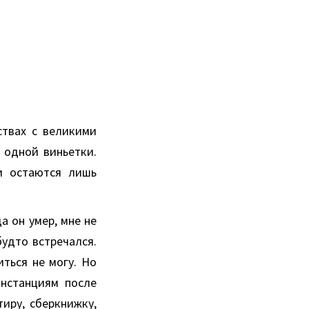
ствах с великими
 одной виньетки.
и остаются лишь
а он умер, мне не
будто встречался.
иться не могу. Но
инстанциям после
тиру, сберкнижку,