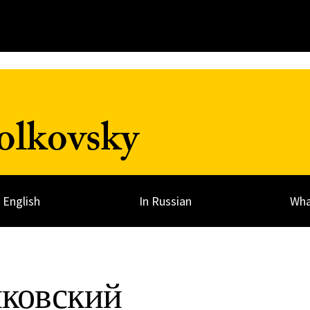
olkovsky
n English
In Russian
Wha
ковский