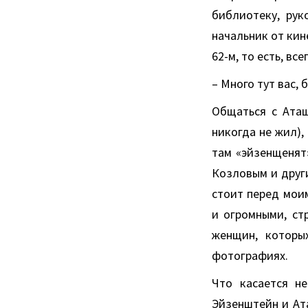
библиотеку, рук
начальник от кин
62-м, то есть, вс
– Много тут вас,
Общаться с Аташ
никогда не жил),
там «эйзенщенят
Козловым и други
стоит перед мои
и огромными, ст
женщин, которы
фотографиях.
Что касается н
Эйзенштейн и Ат