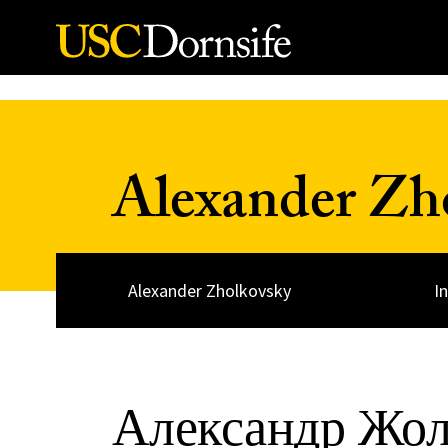
Skip to Content
Alexander Zh
Alexander Zholkovsky
I
Александр Жол