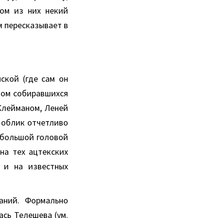
ном из них некий
м пересказывает в
ской (где сам он
жком собиравшихся
Клейманом, Леней
е облик отчетливо
 большой головой
на тех ацтекских
 и на известных
аний. Формально
сь Телешева (ум.