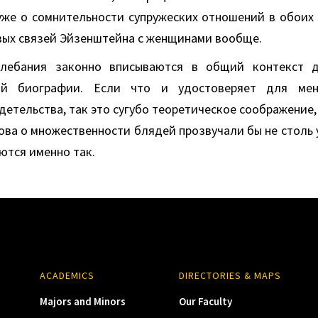
 уже о сомнительности супружеских отношений в обоих 
вых связей Эйзенштейна с женщинами вообще.
лебания законно вписываются в общий контекст д
ой биографии. Если что и удостоверяет для мен
детельства, так это сугубо теоретическое соображение,
лова о множественности блядей прозвучали бы не столь 
ются именно так.
ACADEMICS
DIRECTORIES & MAPS
Majors and Minors
Our Faculty