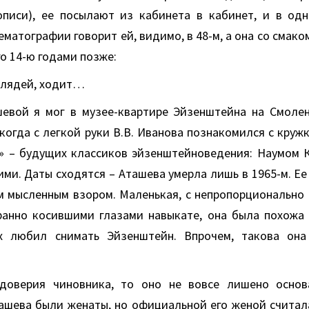
описи), ее посылают из кабинета в кабинет, и в од
ематографии говорит ей, видимо, в 48-м, а она со смако
его 14-ю годами позже:
 блядей, ходит…
евой я мог в музее-квартире Эйзенштейна на Смолен
 когда с легкой руки В.В. Иванова познакомился с кру
» – будущих классиков эйзенштейноведения: Наумом 
ми. Даты сходятся – Аташева умерла лишь в 1965-м. Е
м мысленным взором. Маленькая, с непропорционально
ранно косившими глазами навыкате, она была похожа 
х любил снимать Эйзенштейн. Впрочем, такова она
едоверия чиновника, то оно не вовсе лишено основ
ашева были женаты, но официальной его женой считала