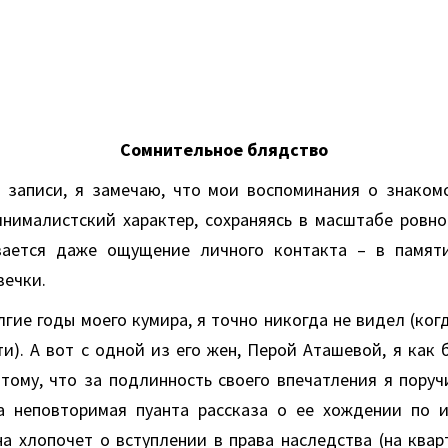
Сомнительное блядство
 записи, я замечаю, что мои воспоминания о знаком
нималистский характер, сохраняясь в масштабе ровно
вается даже ощущение личного контакта – в памят
вечки.
гие годы моего кумира, я точно никогда не видел (когд
). А вот с одной из его жен, Перой Аташевой, я как 
тому, что за подлинность своего впечатления я поруч
а неповторимая пуанта рассказа о ее хождении по 
а хлопочет о вступлении в права наследства (на квар