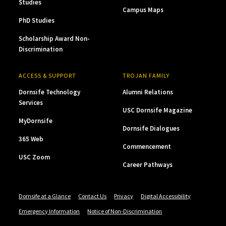
Studies
Campus Maps
PhD Studies
Scholarship Award Non-
Discrimination
ACCESS & SUPPORT
TROJAN FAMILY
Dornsife Technology
Alumni Relations
Services
USC Dornsife Magazine
MyDornsife
Dornsife Dialogues
365 Web
Commencement
USC Zoom
Career Pathways
Dornsife at a Glance
Contact Us
Privacy
Digital Accessibility
Emergency Information
Notice of Non-Discrimination