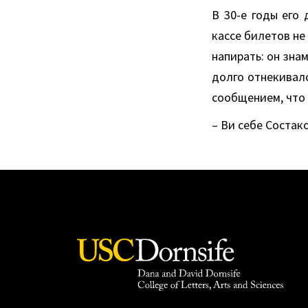
В 30-е годы его
кассе билетов не
напирать: он знам
долго отнекивалс
сообщением, что 
– Ви себе Состако