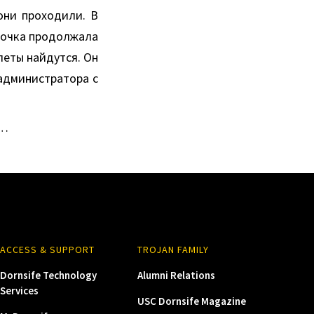
они проходили. В
амочка продолжала
илеты найдутся. Он
 администратора с
ю…
ACCESS & SUPPORT
TROJAN FAMILY
Dornsife Technology
Alumni Relations
Services
USC Dornsife Magazine