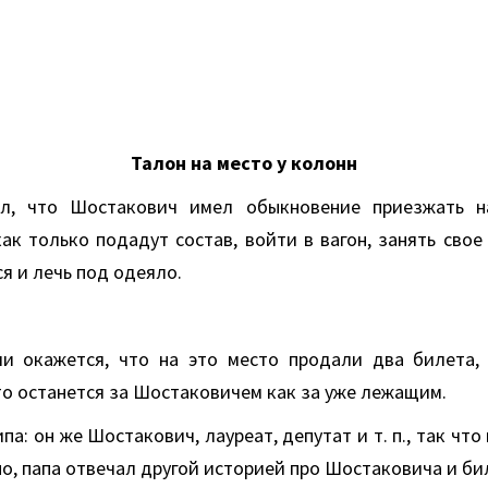
Талон на место у колонн
ал, что Шостакович имел обыкновение приезжать н
как только подадут состав, войти в вагон, занять свое
ся и лечь под одеяло.
ли окажется, что на это место продали два билета,
то останется за Шостаковичем как за уже лежащим.
а: он же Шостакович, лауреат, депутат и т. п., так что
о, папа отвечал другой историей про Шостаковича и би