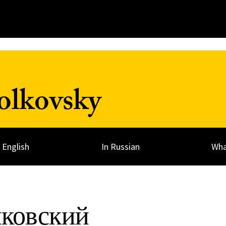
olkovsky
n English
In Russian
Wha
ковский