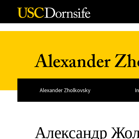
Skip to Content
Alexander Zh
Alexander Zholkovsky
I
Александр Жол