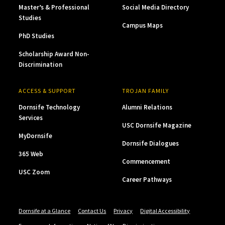
Master’s & Professional
Social Media Directory
Studies
Campus Maps
PhD Studies
Scholarship Award Non-
Discrimination
ACCESS & SUPPORT
TROJAN FAMILY
Dornsife Technology
Alumni Relations
Services
USC Dornsife Magazine
MyDornsife
Dornsife Dialogues
365 Web
Commencement
USC Zoom
Career Pathways
Dornsife at a Glance
Contact Us
Privacy
Digital Accessibility