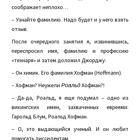
соображает неплохо…
– Узнайте фамилию. Надо будет и у него взять
отзыв.
После очередного занятия я, извинившись,
переспросил имя, фамилию и профессию
«технаря» и затем доложил Джорджу:
– Он химик. Его фамилия Хофман (Hoffmann).
– Хофман? Неужели
Роальд
Хофман?!
– Да-да, Роальд, я еще подумал – одно из
викингских имен, захваченных евреями:
Гарольд Блум, Роальд Хофман.
– О, это выдающийся ученый. И он любит
помогать диссидентам.