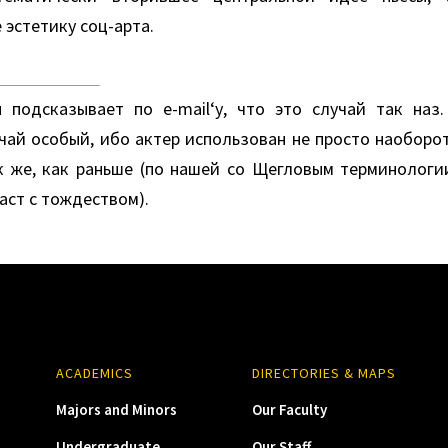
эстетику соц-арта.
одсказывает по е-mаil‘у, что это случай так наз. с
учай особый, ибо актер использован не просто наоборот
к же, как раньше (по нашей со Щегловым терминологии
раст с тождеством).
ACADEMICS
DIRECTORIES & MAPS
Majors and Minors
Our Faculty
Undergraduate
Our Staff