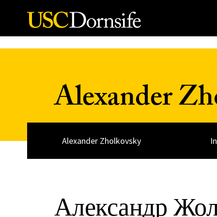
Skip to Content
Alexander Zh
Alexander Zholkovsky
I
Александр Жол