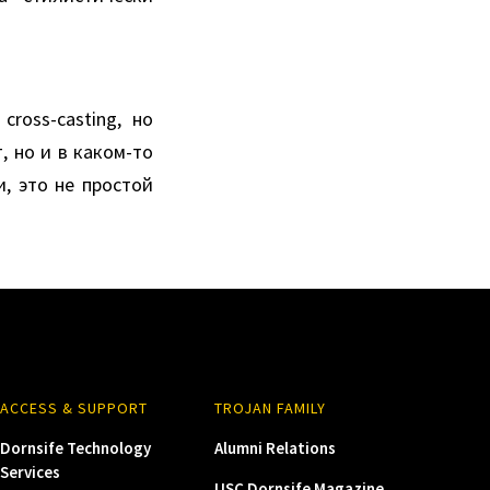
ross-саsting, но
, но и в каком-то
, это не простой
ACCESS & SUPPORT
TROJAN FAMILY
Dornsife Technology
Alumni Relations
Services
USC Dornsife Magazine