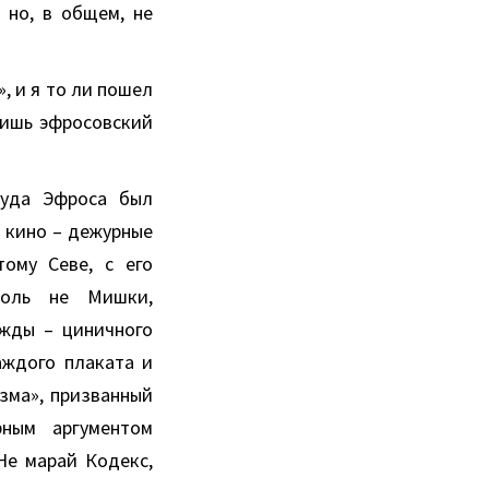
 но, в общем, не
, и я то ли пошел
лишь эфросовский
туда Эфроса был
в кино – дежурные
ому Севе, с его
роль не Мишки,
ежды – циничного
аждого плаката и
зма», призванный
рным аргументом
Не марай Кодекс,