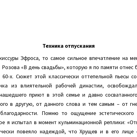
Техника отпускания
жиссуры Эфроса, то самое сильное впечатление на ме
 Розова «В день свадьбы», которую я по памяти отнес 
у 60-х. Сюжет этой классически оттепельной пьесы со
очка из влиятельной рабочей династии, освобождал
нашедшего приют в этой семье и давно сосватанног
ого в другую, от данного слова и тем самым – от гн
 благодарности. Помню то ощущение эстетического 
ое я испытал в момент кульминационной реплики: «Отп
чески повеяло надеждой, что Хрущев и в его лице 