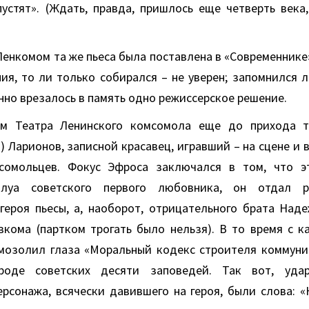
пустят». (Ждать, правда, пришлось еще четверть века,
енкомом та же пьеса была поставлена в «Современнике»
ния, то ли только собирался – не уверен; запомнился 
нно врезалось в память одно режиссерское решение.
м Театра Ленинского комсомола еще до прихода 
) Ларионов, записной красавец, игравший – на сцене и 
сомольцев. Фокус Эфроса заключался в том, что эт
плуа советского первого любовника, он отдал 
героя пьесы, а, наоборот, отрицательного брата Над
вкома (партком трогать было нельзя). В то время с к
 мозолил глаза «Моральный кодекс строителя коммуни
роде советских десяти заповедей. Так вот, уда
ерсонажа, всячески давившего на героя, были слова: «