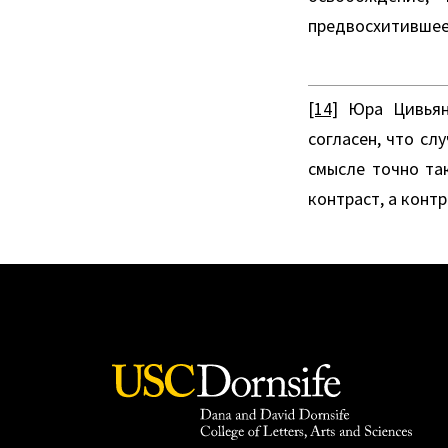
предвосхитившее 
[14]
Юра Цивьян п
согласен, что сл
смысле точно та
контраст, а конт