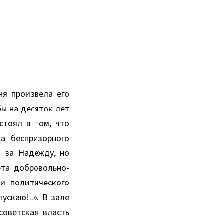
ня произвела его
бы на десяток лет
стоял в том, что
а беспризорного
о за Надежду, но
ета добровольно-
и политического
ускаю!..». В зале
советская власть