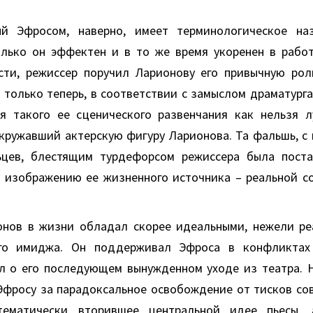
ый Эфросом, наверно, имеет терминологическое на
олько он эффектен и в то же время укоренен в раб
сти, режиссер поручил Ларионову его привычную рол
, только теперь, в соответствии с замыслом драматурга
я такого ее сценического развенчания как нельзя 
окружавший актерскую фигуру Ларионова. Та фальшь, с 
ьцев, блестящим турдефорсом режиссера была поста
 изображению ее жизненного источника – реальной с
онов в жизни обладал скорее идеальными, нежели р
ого имиджа. Он поддерживал Эфроса в конфликтах
л о его последующем вынужденном уходе из театра. Н
Эфросу за парадоксальное освобождение от тисков сов
тематически вторившее центральной идее пьесы, 