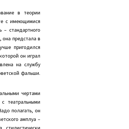
звание в теории
оте с имеющимися
ь – стандартного
, она предстала в
лучше пригодился
которой он играл
влена на службу
оветской фальши.
еальными чертами
 с театральными
адо полагать, он
етского амплуа –
а стилистически