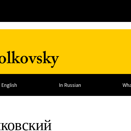
olkovsky
n English
In Russian
Wha
ковский