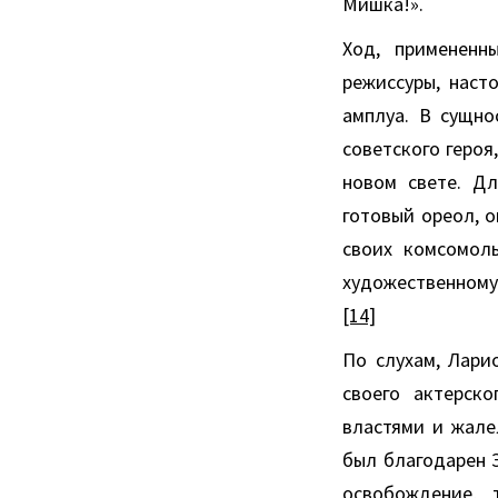
Мишка!».
Ход, примененн
режиссуры, наст
амплуа. В сущно
советского героя
новом свете. Дл
готовый ореол, 
своих комсомол
художественному
[14]
По слухам, Лари
своего актерск
властями и жале
был благодарен 
освобождение, 