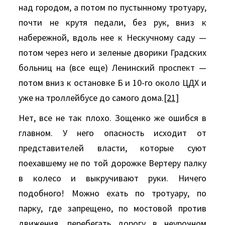
над городом, а потом по пустынному тротуару,
почти не крутя педали, без рук, вниз к
набережной, вдоль нее к Нескучному саду —
потом через него и зеленые дворики Градских
больниц на (все еще) Ленинский проспект —
потом вниз к остановке Б и 10-го около ЦДХ и
уже на троллейбусе до самого дома.
[21]
Нет, все не так плохо. Зощенко же ошибся в
главном. У него опасность исходит от
представителей власти, которые суют
поехавшему не по той дорожке Вертеру палку
в колесо и выкручивают руки. Ничего
подобного! Можно ехать по тротуару, по
парку, где запрещено, по мостовой против
движения, перебегать дорогу в неурочном