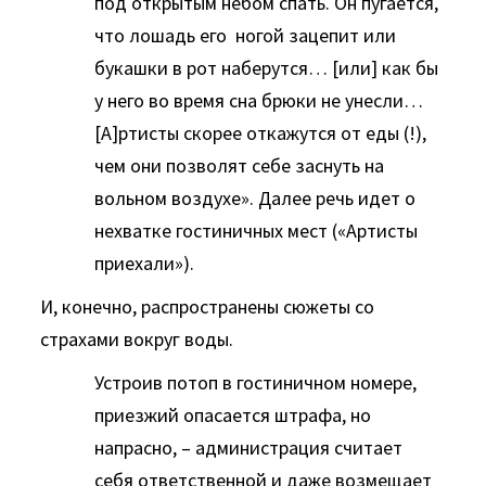
под открытым небом спать. Он пугается,
что лошадь его ногой зацепит или
букашки в рот наберутся… [или] как бы
у него во время сна брюки не унесли…
[А]ртисты скорее откажутся от еды (!),
чем они позволят себе заснуть на
вольном воздухе». Далее речь идет о
нехватке гостиничных мест («Артисты
приехали»).
И, конечно, распространены сюжеты со
страхами вокруг воды.
Устроив потоп в гостиничном номере,
приезжий опасается штрафа, но
напрасно, – администрация считает
себя ответственной и даже возмещает