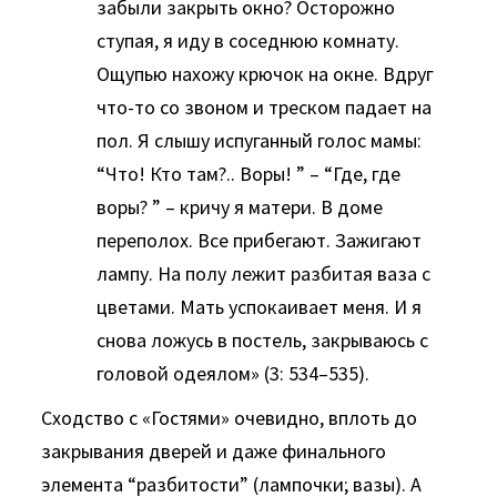
забыли закрыть окно? Осторожно
ступая, я иду в соседнюю комнату.
Ощупью нахожу крючок на окне. Вдруг
что-то со звоном и треском падает на
пол. Я слышу испуганный голос мамы:
“Что! Кто там?.. Воры! ” – “Где, где
воры? ” – кричу я матери. В доме
переполох. Все прибегают. Зажигают
лампу. На полу лежит разбитая ваза с
цветами. Мать успокаивает меня. И я
снова ложусь в постель, закрываюсь с
головой одеялом» (3: 534–535).
Сходство с «Гостями» очевидно, вплоть до
закрывания дверей и даже финального
элемента “разбитости” (лампочки; вазы). А