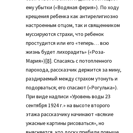
ему убытки («Водяная ферия»). По ходу
крещения ребенка как антирелигиозно
настроенным отцом, так и священником
муссируются страхи, что ребенок
простудится или его «теперь… всю
жизнь будет лихорадить» («Роза-
Мария»)
[8]
. Спасаясь с потопленного
парохода, рассказчик держится за мину,
раздираемый между страхом утонуть и
подорваться; его спасают («Рогулька»).
При виде надписи «Уровень воды 23
сентября 1924 г.» на высоте второго
этажа рассказчику начинают «всякие
ужасные картины рисоваться», но
выясняется, что доску прибили повыше,