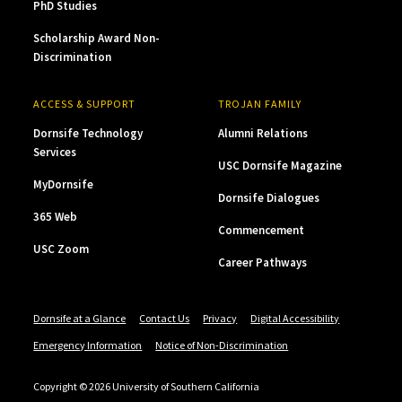
PhD Studies
Scholarship Award Non-
Discrimination
ACCESS & SUPPORT
TROJAN FAMILY
Dornsife Technology
Alumni Relations
Services
USC Dornsife Magazine
MyDornsife
Dornsife Dialogues
365 Web
Commencement
USC Zoom
Career Pathways
Dornsife at a Glance
Contact Us
Privacy
Digital Accessibility
Emergency Information
Notice of Non-Discrimination
Copyright © 2026 University of Southern California