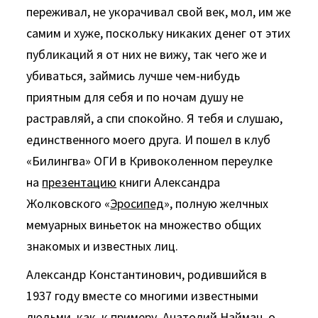
переживал, не укорачивал свой век, мол, им же
самим и хуже, поскольку никаких денег от этих
публикаций я от них не вижу, так чего же и
убиваться, займись лучше чем-нибудь
приятным для себя и по ночам душу не
растравляй, а спи спокойно. Я тебя и слушаю,
единственного моего друга. И пошел в клуб
«Билингва» ОГИ в Кривоколенном переулке
на
презентацию
книги Александра
Жолковского «
Эросипед
», полную желчных
мемуарных виньеток на множество общих
знакомых и известных лиц.
Александр Константинович, родившийся в
1937 году вместе со многими известными
людьми, как, к примеру, Анатолий Найман, о