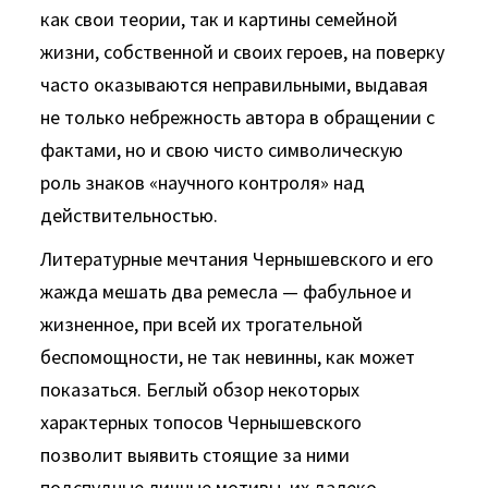
как свои теории, так и кар­тины семейной
жизни, собственной и своих героев, на поверку
часто оказываются неправильными, выдавая
не только небреж­ность автора в обращении с
фактами, но и свою чисто символи­ческую
роль знаков «научного контроля» над
действительностью.
Литературные мечтания Чернышевского и его
жажда ме­шать два ремесла — фабульное и
жизненное, при всей их трога­тельной
беспомощности, не так невинны, как может
показать­ся. Беглый обзор некоторых
характерных топосов Чернышевского
позволит выявить стоящие за ними
подспудные личные мотивы, их далеко