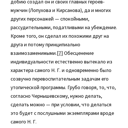
добию создал он и своих главных героев-
мужчин (Лопухова и Кирсанова), да и многих
других персонажей — спокойными,
рассудительными, податливыми на убеждение.
Кроме того, он сделал их похожими друг на
друга и потому принципиально
взаимозаменимыми.
[7]
Обесценение
индивидуальности естест­венно вытекало из
характера самого Н. Г. и одновременно было
созвучно перевоспитательным задачам его
утопической про­граммы. Грубо говоря, то, что,
согласно Чернышевскому, нуж­но делать,
сделать можно — при условии, что делаться
это будет с послушными экземплярами вроде
самого Н. Г.