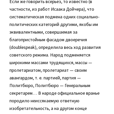
Если же говорить всерьез, то известно (в
частности, из работ Исаака Дойчера), что
систематическая подмена одних социаль­но-
политических категорий другими, якобы им
эквивалентны­ми, совершаемая за
благопристойным фасадом двоеречия
(doublespeak), определила весь ход развития
советского режима. На­род подменяется
широкими массами трудящихся, массы —
пролетариатом, пролетариат — своим
авангардом, т. е. партией, партия —
Политбюро, Политбюро — Генеральным
секретарем… В народе официальное вранье
породило неиссякаемую ответ­ную
изобретательность, а на другом конце