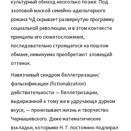
культурный обиход не­сколько позже. Под
эзоповой маской семейно-адюльтерного
романа ЧД скрывает развернутую программу
социальной рево­люции, и в этом контексте
принципы его сюжетосложения,
последовательно строящегося на пошлом
обмане, неминуемо при­обретают зловещий
оттенок.
Навязчивый синдром беллетризации/
фальсификации (fictionalization)
действительности — беллетризации,
выдержанной к тому же в удручающе дурном
вкусе, — пронизывает жизнь и творчество
Чернышевского. Даже математические
вsкладки, которыми Н. Г. постоянно подпирал