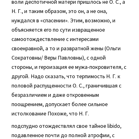
воли деспотичной матери пришлось не О. С., а
Н. Г., и таким образом, это он, а не она,
нуждался в «спасении». Этим, возможно, и
объясняется его по сути извращенное
самоотождествление с интересами
своенравной, а то и развратной жены (Ольги
Сократовны/ Веры Павловны), с одной
стороны, и героизация ее мужа-покровите­ля, с
другой. Надо сказать, что терпимость Н. Г. к
половой рас­пущенности О. С., граничившая с
безразличием и даже откро­венным
поощрением, допускает более сильное
истолкование Похоже, что Н. Г.
подспудно отождествлял свое тайное libido,
подавленное почти до полной атрофии, с