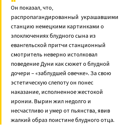
Он показал, что,
распропагандированный украшавшими
станцию не­мецкими картинками о
элоключениях блудного сына из
евангельской притчи станционный
смотритель неверно истолковал
поведение Дуни как сюжет о блудной
дочери – «заблудшей овечке». За свою
эстетическую слепоту он понес
наказание, исполненное жестокой
иронии. Вырин жил недолго и
несчастливо и умер от пьянства, явив
жалкий образ поистине блудного отца.