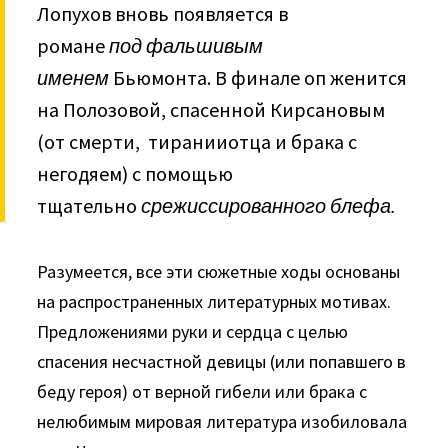
Лопухов вновь появляется в
романе
под
фальшивым
именем
Бьюмонта. В финале оп женится
на Полозовой, спасенной Кирсановым
(от смерти, тиранииотца и брака с
негодяем) с помощью
тщательно
срежиссированного блефа.
Разумеется, все эти сюжетные ходы основаны
на распрост­раненных литературных мотивах.
Предложениями руки и сердца с целью
спасения несчастной девицы (или попавшего в
беду героя) от верной гибели или брака с
нелюбимым мировая лите­ратура изобиловала