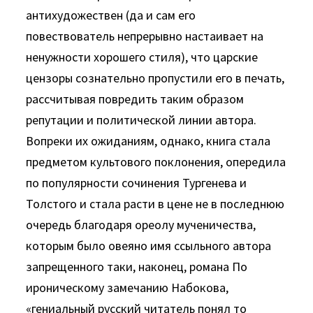
антихудожествен (да и сам его
повествователь непрерывно настаивает на
ненужности хорошего стиля), что царские
цензоры сознательно пропустили его в пе­чать,
рассчитывая повредить таким образом
репутации и поли­тической линии автора.
Вопреки их ожиданиям, однако, книга стала
предметом культового поклонения, опередила
по популярности сочинения Тургенева и
Толстого и стала расти в це­не не в последнюю
очередь благодаря ореолу мученичества,
которым было овеяно имя ссыльного автора
запрещенного­ таки, наконец, романа По
ироническому замечанию Набоко­ва,
«гениальный русский читатель понял то