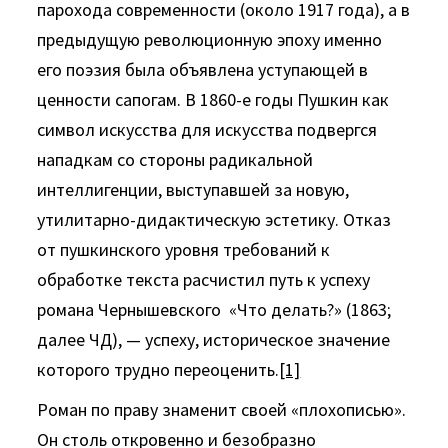
парохода современности (около 1917 года), а в
преды­дущую революционную эпоху именно
его поэзия была объявле­на уступающей в
ценности сапогам. В 1860-е годы Пушкин как
символ искусства для искусства подвергся
нападкам со сторо­ны радикальной
интеллигенции, выступавшей за новую,
утилитарно-дидактическую эстетику. Отказ
от пушкинского уровня требований к
обработке текста расчистил путь к успеху
романа Чернышевского «Что делать?» (1863;
далее ЧД), — успеху, ис­торическое значение
которого трудно переоценить.
[1]
Роман по праву знаменит своей «плохописью».
Он столь откровенно и безобразно