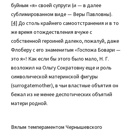
буйным «я» своей супруги (и — в далее
сублимированном виде — Веры Павловны).
[4]
До столь крайнего самоотстранения и в то
же время отождеств­ления вчуже с
собственной героиней далеко, пожалуй, даже
Флоберу с его знаменитым «Госпожа Бовари —
это я»! Как если бы этого было мало, Н. Г.
возложил на Ольгу Сократовну еще и роль
символической материнской фигуры
(surrogatemother), в чьи властные объятия он
бежал из не менее деспотических объ­ятий
матери родной.
Вялым темпераментом Чернышевского