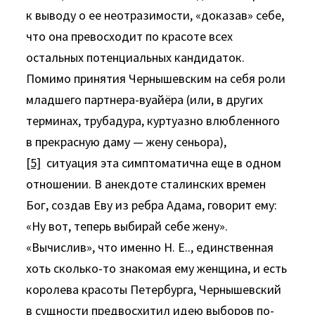
к выво­ду о ее неотразимости, «доказав» себе,
что она превосходит по красоте всех
остальных потенциальных кандидаток.
Помимо принятия Чернышевским на себя роли
младшего партнера­-вуайёра (или, в других
терминах, трубадура, куртуазно влюблен­ного
в прекрасную даму — жену сеньора),
[5]
ситуация эта симп­томатична еще в одном
отношении. В анекдоте сталинских времен
Бог, создав Еву из ребра Адама, говорит ему:
«Ну вот, теперь выбирай себе жену».
«Вычислив», что именно Н. Е.., единственная
хоть сколько-то знакомая ему женщина, и есть
королева красоты Петербурга, Чернышевский
в сущности предвосхитил идею выборов по-