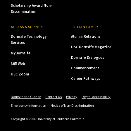
Scholarship Award Non-
Discrimination
ACCESS & SUPPORT
TROJAN FAMILY
Dornsife Technology
Alumni Relations
Services
USC Dornsife Magazine
MyDornsife
Dornsife Dialogues
365 Web
Commencement
USC Zoom
Career Pathways
Dornsife at a Glance
Contact Us
Privacy
Digital Accessibility
Emergency Information
Notice of Non-Discrimination
Copyright © 2026 University of Southern California