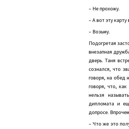
– Не прохожу.
– А вот эту карту
– Возьму.
Подогретая заст
внезапная дружба
дверь. Таня встр
сознался, что з
говоря, на обед 
говоря, что, ка
нельзя называт
дипломата и ещ
допросе. Впрочем
– Что же это пол