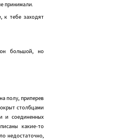
не принимали.
, к тебе заходят
лон большой, но
на полу, приперев
 покрыт столбцами
ки и соединенных
писаны какие-то
ло недостаточно,