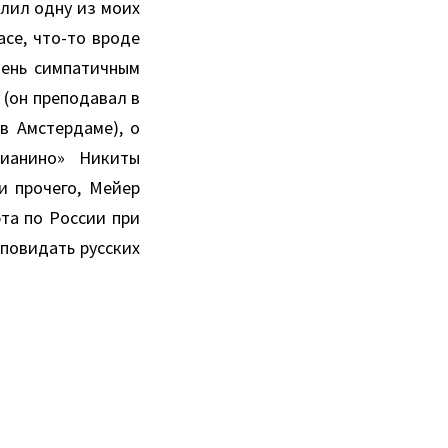
алил одну из моих
асе, что-то вроде
чень симпатичным
 (он преподавал в
 в Амстердаме), о
пианино» Никиты
и прочего, Мейер
рта по России при
повидать русских