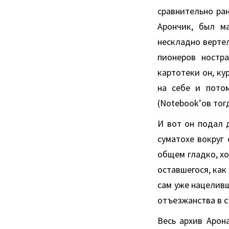
сравнительно ран
Арончик, был м
нескладно вертел
пионеров ностр
картотеки он, к
на себе и пото
(Notebook’ов тог
И вот он подал 
суматохе вокруг 
общем гладко, х
оставшегося, как 
сам уже нацеливш
отъезжанства в с
Весь архив Арон