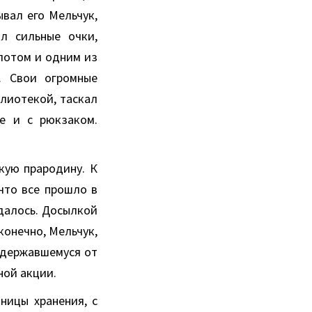
ывал его Мельчук,
л сильные очки,
глотом и одним из
. Свои огромные
лиотекой, таскал
е и с рюкзаком.
кую прародину. К
 что все прошло в
далось. Досылкой
 конечно, Мельчук,
р державшемуся от
ной акции.
ницы хранения, с