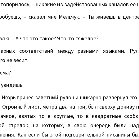
топорилось, – никакие из задействованных каналов ее 
робуешь, – сказал мне Мельчук. – Ты живешь в центре
ал я. – А что это такое? Что-то тяжелое?
арных соответствий между разными языками. Ру
го не весит.
лема?
 увидишь.
Игорь принес заветный рулон и шикарно развернул его 
. Огромный лист, метра два на три, был сверху донизу
ачков, взятых то в круглые, то в квадратные скоб
ой стрелок, на которых, в свою очередь были над
внения. Как если бы этой подозрительной писанины бы