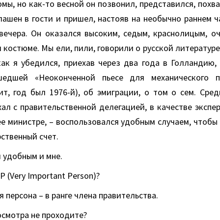
мы, но как-то весной он позвонил, представился, похв
лашен в гости и пришел, настояв на необычно раннем ч
вечера. Он оказался высоким, седым, краснолицым, о
 костюме. Мы ели, пили, говорили о русской литературе
как я убедился, приехав через два года в Голландию,
едшей «Неоконченной пьесе для механического 
ит, год был 1976-й), об эмиграции, о том о сем. Сред
хал с правительственной делегацией, в качестве экспе
е министре, – воспользовался удобным случаем, чтобы 
рственный счет.
 удобным и мне.
IP (Very Important Person)?
я персона – в ранге члена правительства.
осмотра не проходите?