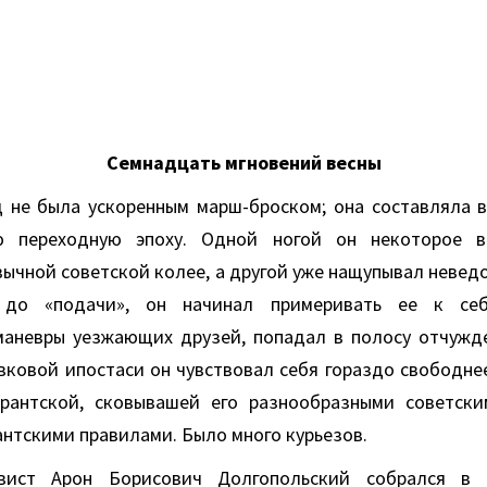
Семнадцать мгновений весны
 не была ускоренным марш-броском; она составляла 
ю переходную эпоху. Одной ногой он некоторое 
вычной советской колее, а другой уже нащупывал неве
 до «подачи», он начинал примеривать ее к се
аневры уезжающих друзей, попадал в полосу отчужде
вковой ипостаси он чувствовал себя гораздо свободнее
рантской, сковывашей его разнообразными советски
нтскими правилами. Было много курьезов.
вист Арон Борисович Долгопольский собрался в