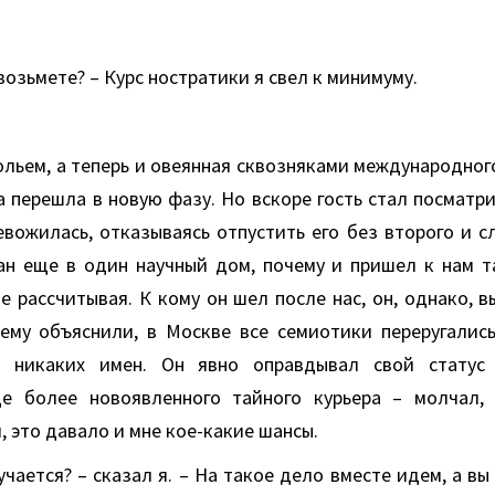
 возьмете? – Курс ностратики я свел к минимуму.
ольем, а теперь и овеянная сквозняками международног
 перешла в новую фазу. Но вскоре гость стал посматри
евожилась, отказываясь отпустить его без второго и с
ван еще в один научный дом, почему и пришел к нам та
не рассчитывая. К кому он шел после нас, он, однако, в
к ему объяснили, в Москве все семиотики переругались
ь никаких имен. Он явно оправдывал свой статус 
е более новоявленного тайного курьера – молчал, 
, это давало и мне кое-какие шансы.
учается? – сказал я. – На такое дело вместе идем, а вы 