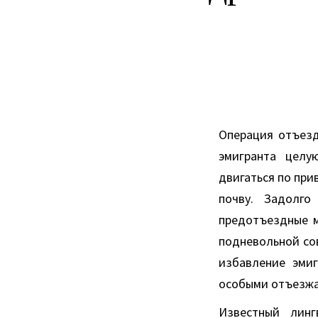
Операция отъезд
эмигранта целу
двигаться по при
почву. Задолго
предотъездные м
подневольной со
избавление эмиг
особыми отъезжа
Известный линг