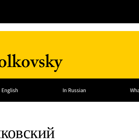
olkovsky
n English
In Russian
Wha
ковский