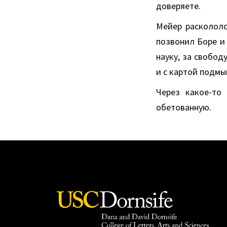
доверяете.
Мейер раскололс
позвонил Боре и 
науку, за свобод
и с картой подмы
Через какое-то
обетованную.