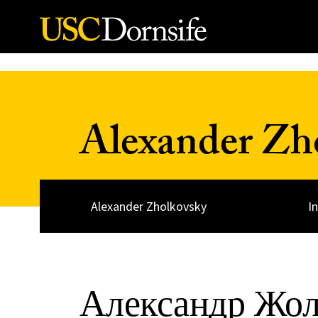
Skip to Content
Alexander Zh
Alexander Zholkovsky
I
Александр Жол