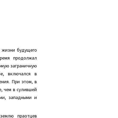
в жизни будущего
время продолжал
домую заграничную
бе, включался в
ния. При этом, в
, чем в сулившей
ми, западными и
 землю праотцев