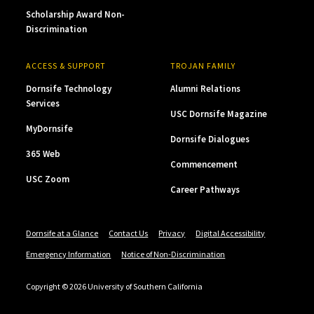
Scholarship Award Non-
Discrimination
ACCESS & SUPPORT
TROJAN FAMILY
Dornsife Technology
Alumni Relations
Services
USC Dornsife Magazine
MyDornsife
Dornsife Dialogues
365 Web
Commencement
USC Zoom
Career Pathways
Dornsife at a Glance
Contact Us
Privacy
Digital Accessibility
Emergency Information
Notice of Non-Discrimination
Copyright © 2026 University of Southern California