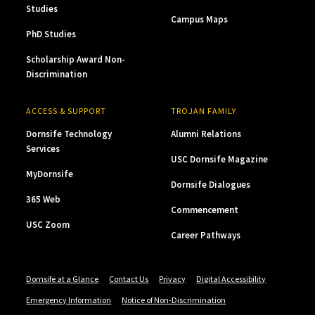
Studies
Campus Maps
PhD Studies
Scholarship Award Non-
Discrimination
ACCESS & SUPPORT
TROJAN FAMILY
Dornsife Technology
Alumni Relations
Services
USC Dornsife Magazine
MyDornsife
Dornsife Dialogues
365 Web
Commencement
USC Zoom
Career Pathways
Dornsife at a Glance
Contact Us
Privacy
Digital Accessibility
Emergency Information
Notice of Non-Discrimination