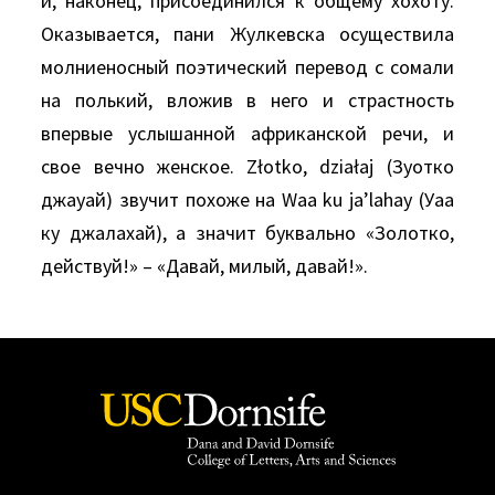
и, наконец, присоединился к общему хохоту.
Оказывается, пани Жулкевска осуществила
молниеносный поэтический перевод с сомали
на полький, вложив в него и страстность
впервые услышанной африканской речи, и
свое вечно женское. Złotko, działaj (Зуотко
джауай) звучит похоже на Waa ku ja’lahay (Уаа
ку джалахай), а значит буквально «Золотко,
действуй!» – «Давай, милый, давай!».