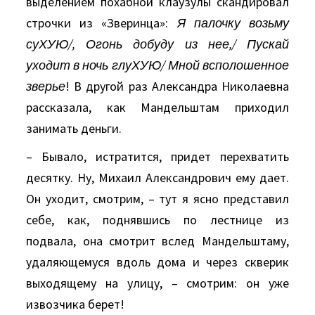
выделением похабной клаузулы скандировал
строчки из «Зверинца»:
Я палочку возьму
суХУЮ/, Огонь добуду из нее,/ Пускай
уходит в ночь глуХУЮ/ Мной всполошенное
зверье
! В другой раз Александра Николаевна
рассказала, как Мандельштам приходил
занимать деньги.
– Бывало, истратится, придет перехватить
десятку. Ну, Михаил Александрович ему дает.
Он уходит, смотрим, – тут я ясно представил
себе, как, поднявшись по лестнице из
подвала, она смотрит вслед Мандельштаму,
удаляющемуся вдоль дома и через скверик
выходящему на улицу, – смотрим: он уже
извозчика берет!