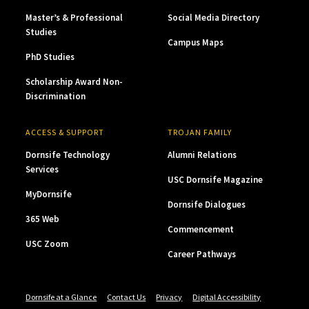
Master’s & Professional
Social Media Directory
Studies
Campus Maps
PhD Studies
Scholarship Award Non-
Discrimination
ACCESS & SUPPORT
TROJAN FAMILY
Dornsife Technology
Alumni Relations
Services
USC Dornsife Magazine
MyDornsife
Dornsife Dialogues
365 Web
Commencement
USC Zoom
Career Pathways
Dornsife at a Glance
Contact Us
Privacy
Digital Accessibility