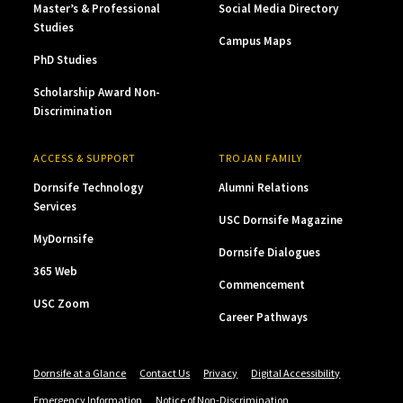
Master’s & Professional
Social Media Directory
Studies
Campus Maps
PhD Studies
Scholarship Award Non-
Discrimination
ACCESS & SUPPORT
TROJAN FAMILY
Dornsife Technology
Alumni Relations
Services
USC Dornsife Magazine
MyDornsife
Dornsife Dialogues
365 Web
Commencement
USC Zoom
Career Pathways
Dornsife at a Glance
Contact Us
Privacy
Digital Accessibility
Emergency Information
Notice of Non-Discrimination