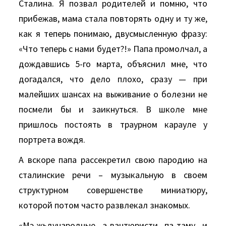
Сталина. Я позвал родителей и помню, что
прибежав, мама стала повторять одну и ту же,
как я теперь понимаю, двусмысленную фразу:
«Что теперь с нами будет?!» Папа промолчал, а
дождавшись 5-го марта, объяснил мне, что
догадался, что дело плохо, сразу — при
малейших шансах на выживание о болезни не
посмели бы и заикнуться. В школе мне
пришлось постоять в траурном карауле у
портрета вождя.
А вскоре папа рассекретил свою пародию на
сталинские речи – музыкальную в своем
структурном совершенстве миниатюру,
которой потом часто развлекал знакомых.
«Мэ-жьдународные а-вантюристи па-таму и