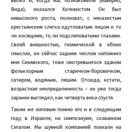
вылез и, когда нас познакомили (наверно,
Вида), оказался Холквистом. Он был
невысокого роста, полноват, с неказистым
крестьянским слегка одутловатым лицом и то
ли косящими, то ли подслеповатыми глазами.
Своей внешностью, гномической в обоих
смыслах, он сейчас задним числом напомнил
мне Синявского, тоже смотревшегося эдаким
фольклорным старичком-боровичком,
сатиром, водяным, лешим. Отсюда, кстати,
возрастная неопределенность – он уже тогда
заранее выглядел, как четверть века спустя.
Таким же хиповым помню его и в следующем
году в Израиле, на симпозиуме, созванном
Сегалом. Мы шумной компанией поехали на