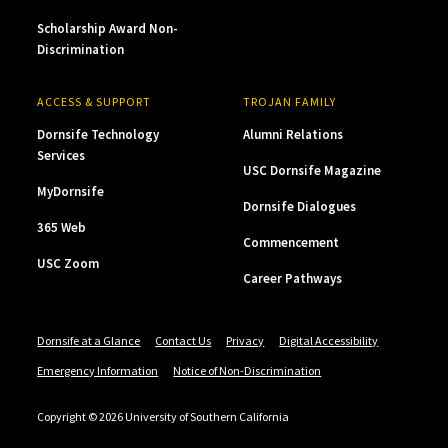
Scholarship Award Non-
Discrimination
ACCESS & SUPPORT
TROJAN FAMILY
Dornsife Technology
Alumni Relations
Services
USC Dornsife Magazine
MyDornsife
Dornsife Dialogues
365 Web
Commencement
USC Zoom
Career Pathways
Dornsife at a Glance
Contact Us
Privacy
Digital Accessibility
Emergency Information
Notice of Non-Discrimination
Copyright © 2026 University of Southern California