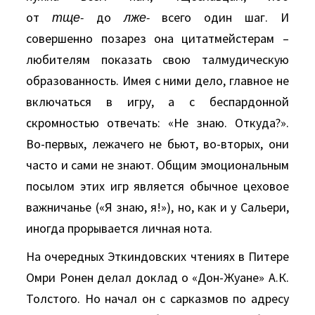
от
тще-
до
лже-
всего один шаг. И
совершенно позарез она цитатмейстерам –
любителям показать свою талмудическую
образованность. Имея с ними дело, главное не
включаться в игру, а с беспардонной
скромностью отвечать: «Не знаю. Откуда?».
Во-первых, лежачего не бьют, во-вторых, они
часто и сами не знают. Общим эмоциональным
посылом этих игр является обычное цеховое
важничанье («Я знаю, я!»), но, как и у Сальери,
иногда прорывается личная нота.
На очередных Эткиндовских чтениях в Питере
Омри Ронен делал доклад о «Дон-Жуане» А.К.
Толстого. Но начал он с сарказмов по адресу