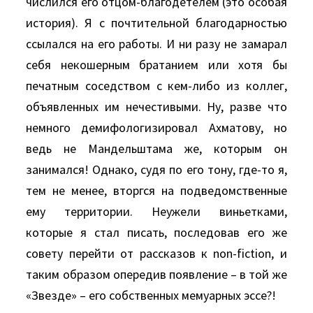
числился его отцом-благодетелем (это особая
история). Я с почтительной благодарностью
ссылался на его работы. И ни разу не замарал
себя некошерным братанием или хотя бы
печатным соседством с кем-либо из коллег,
объявленных им нечестивыми. Ну, разве что
немного демифологизировал Ахматову, но
ведь не Мандельштама же, которым он
занимался! Однако, судя по его тону, где-то я,
тем не менее, вторгся на подведомственные
ему территории. Неужели виньетками,
которые я стал писать, последовав его же
совету перейти от рассказов к non-fiction, и
таким образом опередив появление – в той же
«Звезде» – его собственных мемуарных эссе?!