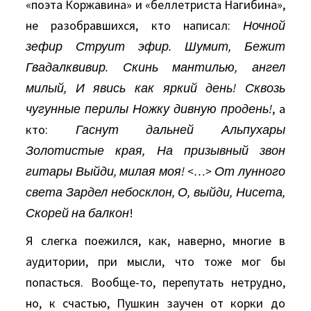
«поэта Коржавина» и «беллетриста Нагибина»,
не разобравшихся, кто написал:
Ночной
зефир Струит эфир. Шумит, Бежит
Гвадалквивир. Скинь мантилью, ангел
милый, И явись как яркий день! Сквозь
чугунные перилы Ножку дивную продень!
, а
кто:
Гаснут дальней Альпухары
Золотистые края, На призывный звон
гитары Выйди, милая моя! <…> От лунного
света Зардел небосклон, О, выйди, Нисета,
Скорей на балкон
!
Я слегка поежился, как, наверно, многие в
аудитории, при мысли, что тоже мог бы
попасться. Вообще-то, перепутать нетрудно,
но, к счастью, Пушкин заучен от корки до