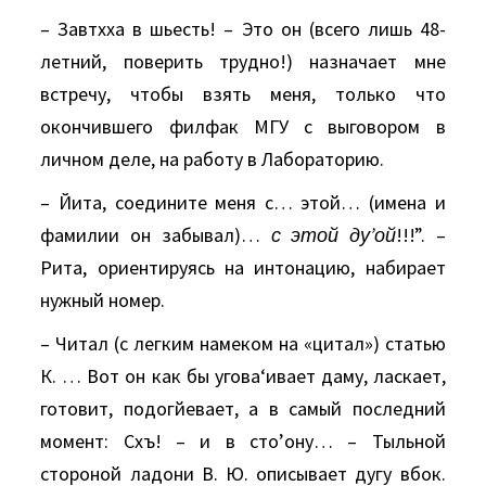
– Завтхха в шьесть! – Это он (всего лишь 48-
летний, поверить трудно!) назначает мне
встречу, чтобы взять меня, только что
окончившего филфак МГУ с выговором в
личном деле, на работу в Лабораторию.
– Йита, соедините меня с… этой… (имена и
фамилии он забывал)…
с этой ду’ой
!!!”. –
Рита, ориентируясь на интонацию, набирает
нужный номер.
– Читал (с легким намеком на «цитал») статью
К. … Вот он как бы угова‘ивает даму, ласкает,
готовит, подогйевает, а в самый последний
момент: Схъ! – и в сто’ону… – Тыльной
стороной ладони В. Ю. описывает дугу вбок.