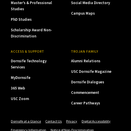
Master’s & Professional
Social Media Directory
Studies
Campus Maps
PhD Studies
Scholarship Award Non-
Discrimination
ACCESS & SUPPORT
TROJAN FAMILY
Dornsife Technology
Alumni Relations
Services
USC Dornsife Magazine
MyDornsife
Dornsife Dialogues
365 Web
Commencement
USC Zoom
Career Pathways
Dornsife at a Glance
Contact Us
Privacy
Digital Accessibility
Emergency Information
Notice of Non-Discrimination