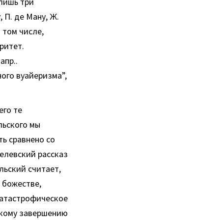
 лишь три
 П. де Ману, Ж.
в том числе,
ритет.
апр..
ого вуайеризма”,
его те
льского мы
ть сравнено со
елевский рассказ
льский считает,
 божестве,
“катастрофическое
скому завершению