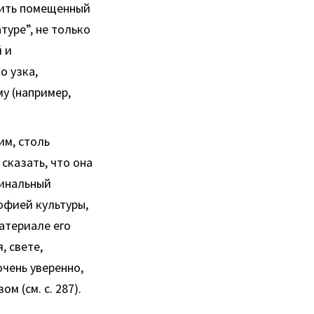
тить помещенный
уре”, не только
 и
о узка,
у (например,
им, столь
сказать, что она
гинальный
офией культуры,
материале его
, свете,
очень уверенно,
м (см. с. 287).