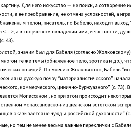
картину. Для него искусство — не поиск, а сотворение и
ости, а ее преображение, не отмена условностей, а игра 
бнаженным телом, писатель, по Бабелю, находит выход “
а <…>, а в творческом овладении ими, и частности, душо
. 43).
олстой, значим был для Бабеля (согласно Жолковскому)
многом те же темы (обнаженное тело, эротика и др.), что
тических позиций. По мнению Жолковского, Бабель “ис
есения на русскую почву “материалистического” начал
ческого, коммерческого, цинично-буржуазного” (с. 73). В
вается Мопассаном., но при этом происходит некоторый
нственном мопассановско-ницшеанском эстетском эспе
онцов оказывается не чужд и российской духовности” (с. 
ные, но тем не менее весьма важные переклички с Бабел