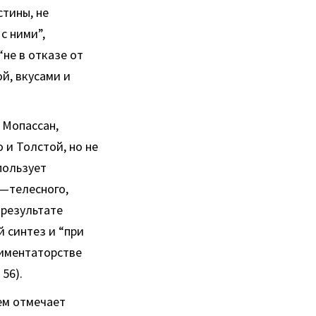
стины, не
с ними”,
не в отказе от
й, вкусами и
 Мопассан,
 и Толстой, но не
пользует
а—телесного,
 результате
 синтез и “при
риментаторстве
56).
ем отмечает