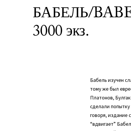
БАБЕЛЬ/BABEL. 
3000 экз.
Бабель изучен сла
тому же был евре
Платонов, Булгак
сделали попытку
говоря, издание 
“вдвигает” Бабел