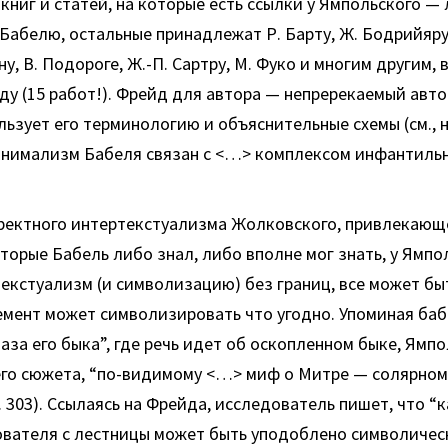
 книг и статей, на которые есть ссылки у Ямпольского —
Бабелю, остальные принадлежат Р. Барту, Ж. Бодрийяру,
у, В. Подороге, Ж.-П. Сартру, М. Фуко и многим другим, 
ду (15 работ!). Фрейд для автора — непререкаемый авто
ьзует его терминологию и объяснительные схемы (см., н
анимализм Бабеля связан с <…> комплексом инфантильн
рректного интертекстуализма Жолковского, привлекающ
торые Бабель либо знал, либо вполне мог знать, у Ямпо
екстуализм (и символизацию) без границ, все может бы
емент может символизировать что угодно. Упоминая баб
лаза его быка”, где речь идет об оскопленном быке, Ямпо
его сюжета, “по-видимому <…> миф о Митре — солярном
. 303). Ссылаясь на Фрейда, исследователь пишет, что 
ователя с лестницы может быть уподоблено символиче