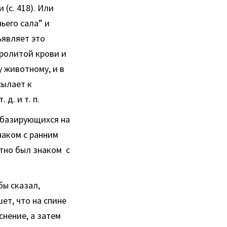
 (с. 418). Или
ьего сала” и
ъявляет это
пролитой крови и
у животному, и в
сылает к
д. и т. п.
, базирующихся на
наком с ранним
стно был знаком с
бы сказал,
шет, что на спине
снение, а затем