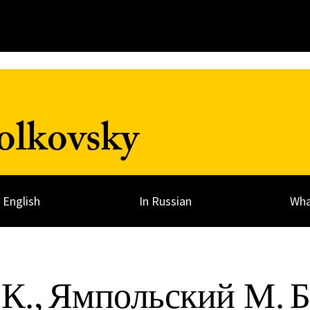
olkovsky
n English
In Russian
Wha
К., Ямпольский М. Б