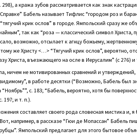
. 298), а кража зубов рассматривается как знак кастрации
 “Справке” Бабель называет Тифлис “городом роз и баран
“тягучий крик ослов” в городе. Ямпольский сразу же об
чайным”, так как “роза — классический символ Христа, 
 сало, возможно, отсылает к агнцу божьему, жертвенном
 тому же Христу <…> “Тягучий крик ослов”, вероятно, от
у Христа, въезжающего на осле в Иерусалим” (с 276) и т. 
ела, ничем не мотивированных сравнений и утверждений
видимому”, в работе десятки (“Возможно, Бабель был з
“Ноябрь””, с. 183; “Бабель, вероятно, хотя бы поверхно
197; и т. п.).
ожения составляет своего рода словесная мистика и, я 
Вот, например, в рассказе “Гюи де Мопассан” Бабель пи
 рубцы”. Ямпольский предлагает для этого бытовое объя