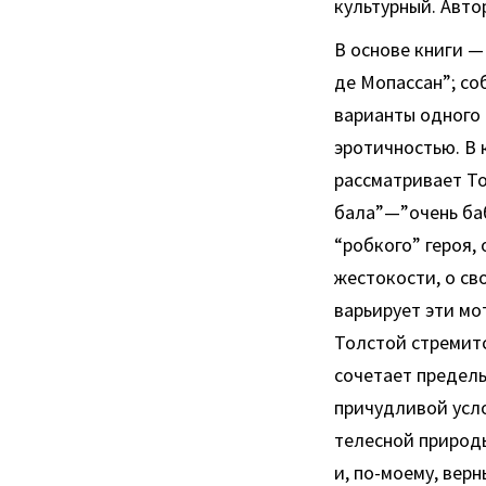
культурный. Авто
В основе книги —
де Мопассан”; со
варианты одного
эротичностью. В 
рассматривает То
бала”—”очень ба
“робкого” героя,
жестокости, о св
варьирует эти мо
Толстой стремитс
сочетает предел
причудливой усл
телесной природы
и, по-моему, вер