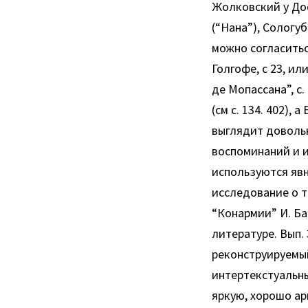
Жолковский у Дос
(“Нана”), Сологу
можно согласитьс
Голгофе, с 23, и
де Мопассана”, с
(см с. 134. 402)
выглядит довольн
воспоминаний и и
используются явн
исследование о т
“Конармии” И. Ба
литературе. Вып. 
реконструируемый
интертекстуальн
яркую, хорошо ар