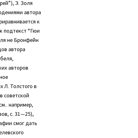
ей”), Э. Золя
людениями автора
приравнивается к
ак подтекст “Гюи
еля не Бронфейн
дов автора
беля,
ких авторов
ьное
х Л. Толстого в
в советской
см.. например,
в, с. 31—25),
афии смог дать
елевского