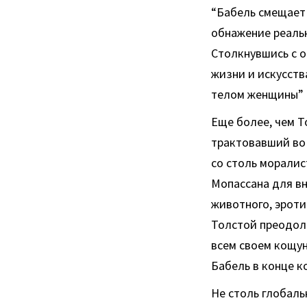
“Бабель смещает 
обнажение реальн
Столкнувшись с о
жизни и искусств
телом женщины” (с
Еще более, чем Т
трактовавший во 
со столь моралис
Мопассана для вн
животного, эроти
Толстой преодоле
всем своем кощу
Бабель в конце к
Не столь глобаль