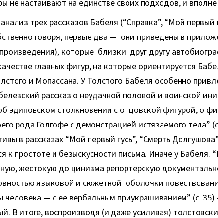
ры не настаивают на единстве своих подходов, и вполне
 анализ трех рассказов Бабеля (“Справка”, “Мой первый 
бственно говоря, первые два — они приведены в прилож
 произведения), которые близки друг другу автобиогр
качестве главных фигур, на которые ориентируется Баб
лстого и Мопассана. У Толстого Бабеля особенно привл
белевский рассказ о неудачной половой и воинской ин
 об эдиповском столкновении с отцовской фигурой, о ф
оего рода Голгофе с демонстрацией истязаемого тела” (с.
тивы в рассказах “Мой первый гусь”, “Смерть Долгушова”
я к простоте и безыскусности письма. Иначе у Бабеля. “
ьную, жестокую до цинизма репортерскую документальн
овностью языковой и сюжетной оболочки повествовани
 человека — с ее вербальным приукрашиванием” (с. 35
ный. В итоге, воспроизводя (и даже усиливая) толстовск