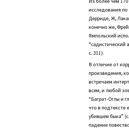
Из более чем 170
исследования по 
Дерриде, Ж, Лакан
конечно же, Фрей
Ямпольский испол
“садистический 
с. 311).
В отличие от ко
произведения, ко
встречаем интерт
всем, и любой эл
“Баграт-Оглы и г
что в подтексте 
убившем быка” (с
падение повеств