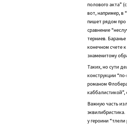
полового акта” (с
вот, например, в
пишет рядом про 
сравнение “неслу
терниев. Баранье
конечном счете к
знаменитому образ
Таких, но сути д
конструкции “по-
романом Флобера 
каббалистикой”, с. 
Важную часть изл
эквилибристика. 
у героини “тлели