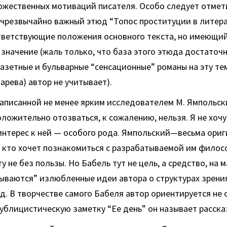
дожественных мотиваций писателя. Особо следует отме
чрезвычайно важный этюд “Топос проституции в литерат
ветствующие положения основного текста, но имеющий
значение (жаль только, что база этого этюда достаточн
азетные и бульварные “сенсационные” романы на эту тем
арева) автор не учитывает).
написанной не менее ярким исследователем М. Ямпольск
ложительно отозваться, к сожалению, нельзя. Я не хочу 
 интерес к ней — особого рода. Ямпольский—весьма ори
, кто хочет познакомиться с разрабатываемой им филос
у не без пользы. Но Бабель тут не цель, а средство, на 
ываются” излюбленные идеи автора о структурах зрения
.д. В творчестве самого Бабеля автор ориентируется не 
ублицистическую заметку “Ее день” он называет рассказо