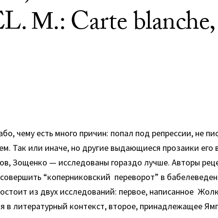
М.: Carte blanche, 1
бо, чему есть много причин: попал под репрессии, не пи
ем. Так или иначе, но другие выдающиеся прозаики его
ов, Зощенко — исследованы гораздо лучше. Авторы рец
 совершить “коперниковский переворот” в бабелеведен
состоит из двух исследований: первое, написанное Жол
я в литературный контекст, второе, принадлежащее Ямп