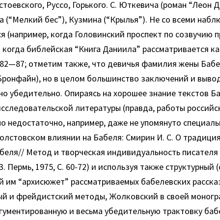
тоевского, Руссо, Горького. С. Юткевича (роман “Леон Др
ба (“Мелкий бес”), Кузмина (“Крылья”). Не со всеми наб
я (например, когда Головинский проспект по созвучию 
ли когда библейская “Книга Даниила” рассматривается к
. 82—87; отметим также, что девичья фамилия жены Баб
, а Бронфайн), но в целом большинство заключений и выво
о убедительно. Опираясь на хорошее знание текстов Ба
сследовательской литературы (правда, работы российс
о недостаточно, например, даже не упомянуто специал
олстовском влиянии на Бабеля: Смирин И. С. О традиция
беля// Метод и творческая индивидуальность писателя 
3. Пермь, 1975, С. 60-72) и используя также структурный (
 им “архисюжет” рассматриваемых бабелевских рассказо
ый и фрейдистский методы, Жолковский в своей моногр
гументированную и весьма убедительную трактовку баб