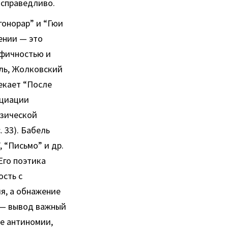
 справедливо.
гонорар” и “Гюи
ении — это
афичностью и
ель, Жолковский
екает “После
ициации
изической
 33). Бабель
, “Письмо” и др.
Его поэтика
ость с
я, а обнажение
) — вывод важный
ие антиномии,