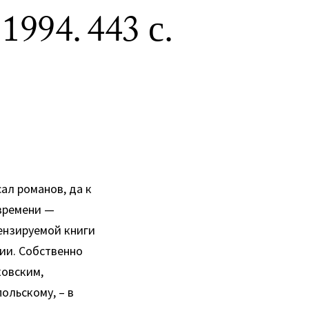
994. 443 с.
сал романов, да к
 времени —
ензируемой книги
ии. Собственно
ковским,
ольскому, – в