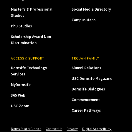
Master’s & Professional
Social Media Directory
Studies
Campus Maps
PhD Studies
Scholarship Award Non-
Discrimination
ACCESS & SUPPORT
TROJAN FAMILY
Dornsife Technology
Alumni Relations
Services
USC Dornsife Magazine
MyDornsife
Dornsife Dialogues
365 Web
Commencement
USC Zoom
Career Pathways
Dornsife at a Glance
Contact Us
Privacy
Digital Accessibility