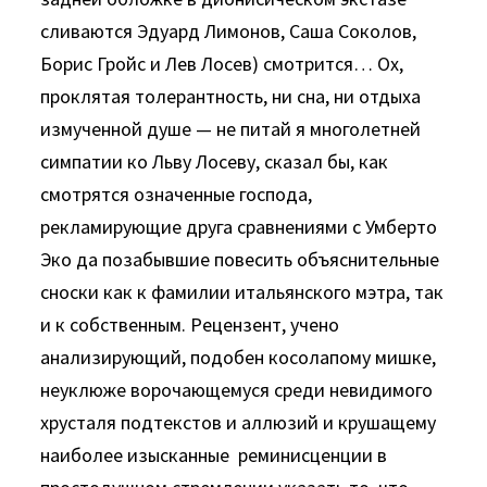
сливаются Эдуард Лимонов, Саша Соколов,
Борис Гройс и Лев Лосев) смотрится… Ох,
проклятая толерантность, ни сна, ни отдыха
измученной душе — не питай я многолетней
симпатии ко Льву Лосеву, сказал бы, как
смотрятся означенные господа,
рекламирующие друга сравнениями с Умберто
Эко да позабывшие повесить объяснительные
сноски как к фамилии итальянского мэтра, так
и к собственным. Рецензент, учено
анализирующий, подобен косолапому мишке,
неуклюже ворочающемуся среди невидимого
хрусталя подтекстов и аллюзий и крушащему
наиболее изысканные реминисценции в