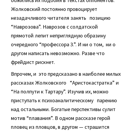
обжились их подобия в текстах оппонентов.
Жолковский постоянно провоцирует
незадачливого читателя занять позицию
“Наврозова”. Наврозов с солдатской
прямотой лепит неприглядную образину
очередного “профессора 3.”. И ни о том, ни о
другом написать невозможно. Разве что
фрейдист рискнет.
Впрочем, и это предсказано в наиболее милых
рассказах Жолковского “Аристокастратка” и
“На полпути к Тартару”. Изучив их, можно
приступать к психоаналитическому парению
над остальными. Богатые перспективы сулит
мотив “плавания”. В одном рассказе герой
пловец из пловцов, в другом — страшится