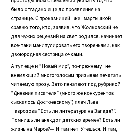
простодушном стремлении указать то, что
было отгадано еще до проявления на
странице. С проказницей же мартышкой
сравню того, кто, заявив, что Жолковский не
для чужих рецензий на свет родился, начинает
все-таки манипулировать его твореньями, как
двоюродная сестрица очками.
А тут еще и “Новый мир”, по-прежнему не
внемлющий многоголосым призывам печатать
читаемую прозу. Зато печатают под рубрикой
“Дневник писателя” (много же конкурентов
сыскалось Достоевскому’) плач Льва
Наврозова “Есть ли литература на Западе?”.
Помнишь ли анекдот детских времен? Есть ли
жизнь на Марсе?— И там нет. Утешься. И там,