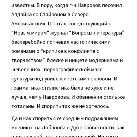
известны. В пору, когда г-н Наврозов песочил
Апдайка со Стайроном в Северо-
Американских Штатах, соседствующий с
“Новым миром” журнал “Вопросы литературы”
бесперебойно потчевал нас готическими
романами о “критике в конфликте с
творчеством”, блеске и нищете модернизма и
шевелениях порнографической масс-
культуры под университетским покровом. И
грамматика-стилистика была не хуже и не
лучше, чем у Наврозова. И обвинения столь же
тотальны. И спорить так же не хотелось.
Да и как спорить с очередным подражанием
мнению г-на Лобанова о Духе словесности, как
иностранной, так и отечественной. Не того г-