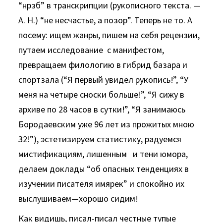
“нрзб” в транскрипции (рукописного текста. —
А. Н.) “не несчастье, а позор”. Теперь не то. А
посему: ищем жанры, пишем на себя рецензии,
путаем исследование с манифестом,
превращаем филологию в гибрид базара и
спортзала (“Я первый увидел рукопись!”, “У
меня на четыре сноски больше!”, “Я сижу в
архиве по 28 часов в сутки!”, “Я занимаюсь
Бородаевским уже 96 лет из прожитых мною
32!”), эстетизируем статистику, радуемся
мистификациям, лишенным и тени юмора,
делаем доклады “об опасных тенденциях в
изучении писателя имярек” и спокойно их
выслушиваем—хорошо сидим!
Как видишь, писал-писал честные тупые