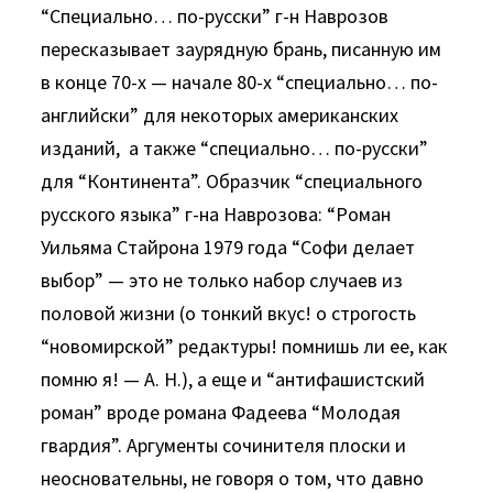
“Специально… по-русски” г-н Наврозов
пересказывает заурядную брань, писанную им
в конце 70-х — начале 80-х “специально… по-
английски” для некоторых американских
изданий, а также “специально… по-русски”
для “Континента”. Образчик “специального
русского языка” г-на Наврозова: “Роман
Уильяма Стайрона 1979 года “Софи делает
выбор” — это не только набор случаев из
половой жизни (о тонкий вкус! о строгость
“новомирской” редактуры! помнишь ли ее, как
помню я! — А. Н.), а еще и “антифашистский
роман” вроде романа Фадеева “Молодая
гвардия”. Аргументы сочинителя плоски и
неосновательны, не говоря о том, что давно