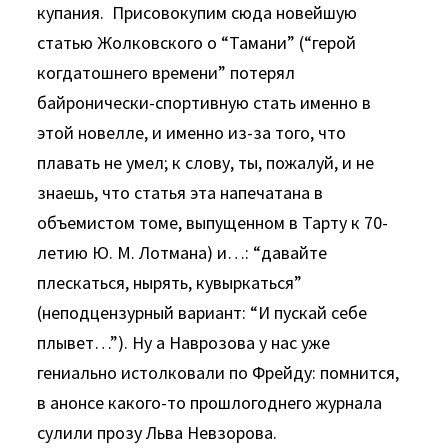
купания. Присовокупим сюда новейшую
статью Жолковского о “Тамани” (“герой
когдатошнего времени” потерял
байронически-спортивную стать именно в
этой новелле, и именно из-за того, что
плавать не умел; к слову, ты, пожалуй, и не
знаешь, что статья эта напечатана в
объемистом томе, выпущенном в Тарту к 70-
летию Ю. М. Лотмана) и…: “давайте
плескаться, нырять, кувыркаться”
(неподцензурный вариант: “И пускай себе
плывет…”). Ну а Наврозова у нас уже
гениально истолковали по Фрейду: помнится,
в анонсе какого-то прошлогоднего журнала
сулили прозу Льва Невзорова.