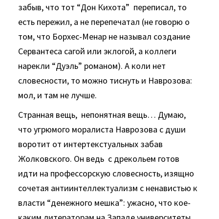
забыв, что тот “Дон Кихота” переписал, то
есть пережил, а не перепечатал (не говорю о
том, что Борхес-Менар не называл создание
Сервантеса сагой или эклогой, а коллеги
нарекли “Дуэль” романом). А коли нет
словесности, то можно тиснуть и Наврозова:
мол, и там не лучше.
Странная вещь, непонятная вещь… Думаю,
что угрюмого моралиста Наврозова с души
воротит от интертекстуальных забав
Жолковского. Он ведь с дрекольем готов
идти на профессорскую словесность, изящно
сочетая антиинтеллектуализм с ненавистью к
власти “денежного мешка”: ужасно, что кое-
каким литераторам на Западе университеты