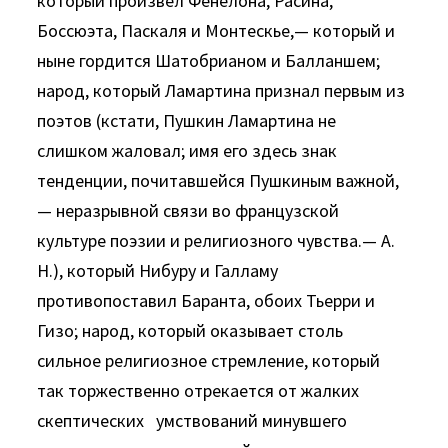
который произвел Фенелона, Расина,
Боссюэта, Паскаля и Монтескье,— который и
ныне гордится Шатобрианом и Балланшем;
народ, который Ламартина признал первым из
поэтов (кстати, Пушкин Ламартина не
слишком жаловал; имя его здесь знак
тенденции, почитавшейся Пушкиным важной,
— неразрывной связи во французской
культуре поэзии и религиозного чувства.— А.
Н.), который Нибуру и Галламу
противопоставил Баранта, обоих Тьерри и
Гизо; народ, который оказывает столь
сильное религиозное стремление, который
так торжественно отрекается от жалких
скептических умствований минувшего