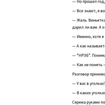
— Но прошел год,
— Все знают, я 
— Жаль. Виньетка
дарил ли вам. А 
— Именно, хотя я
— А как называет
— “НРЗБ”. Поним
— Как не понять —
Разговор принима
— У вас в уголках
— В каких уголка
Сережа руками по