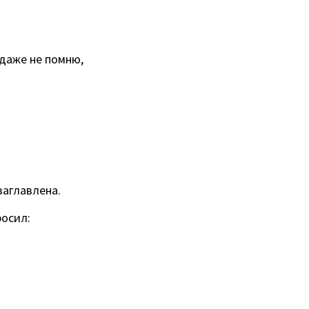
 даже не помню,
заглавлена.
росил: