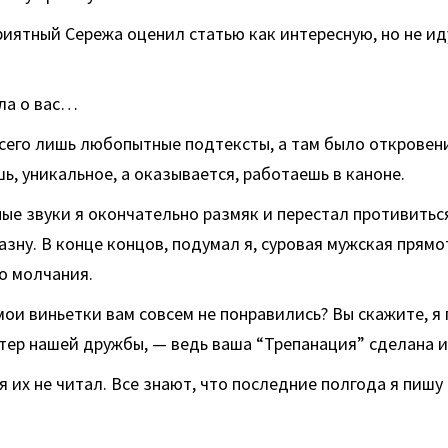
иятный Сережа оценил статью как интересную, но не и
ла о вас…
всего лишь любопытные подтексты, а там было откровен
, уникальное, а оказывается, работаешь в каноне.
ые звуки я окончательно размяк и перестал противить
азну. В конце концов, подумал я, суровая мужская прямо
о молчания.
 мои виньетки вам совсем не понравились? Вы скажите, я 
тер нашей дружбы, — ведь ваша “Трепанация” сделана и
я их не читал. Все знают, что последние полгода я пишу 