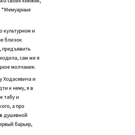
ко своих книжек,
 и “Мемуарные
о культурном и
не близок
, предъявить
ходила, сам же я
дное молчание.
 у Ходасевича и
и к нему, я в
е табу и
ого, а про
 в душевной
ервый барьер,