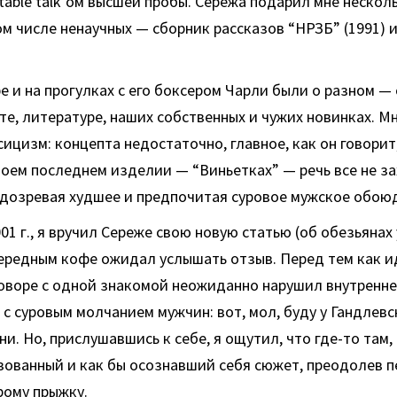
able talk’ом высшей пробы. Сережа подарил мне несколь
 том числе ненаучных — сборник рассказов “НРЗБ” (1991)
е и на прогулках с его боксером Чарли были о разном — 
е, литературе, наших собственных и чужих новинках. М
ицизм: концепта недостаточно, главное, как он говорит
моем последнем изделии — “Виньетках” — речь все не за
одозревая худшее и предпочитая суровое мужское обою
01 г., я вручил Сереже свою новую статью (об обезьянах
ередным кофе ожидал услышать отзыв. Перед тем как идт
оворе с одной знакомой неожиданно нарушил внутренне
с суровым молчанием мужчин: вот, мол, буду у Гандлевск
ни. Но, прислушавшись к себе, я ощутил, что где-то там,
зованный и как бы осознавший себя сюжет, преодолев п
рому прыжку.