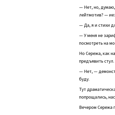
— Нет, но, думаю,
лейтмотив? — иез
— Да, я и стихи 
— У меня не зари
посмотреть на мо
Но Сережа, как н
предъявить стул.
— Нет, — демонст
буду.
Тут драматическа
попрощались, нас
Вечером Сережа 