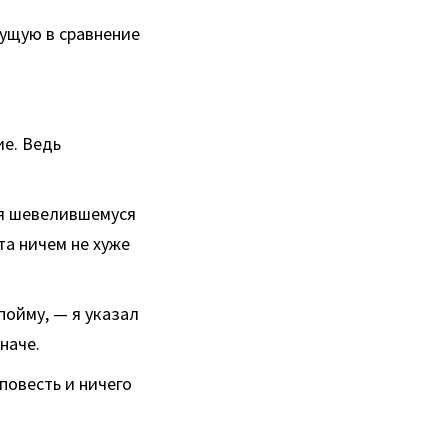
дущую в сравнение
ие. Ведь
ся шевелившемуся
та ничем не хуже
пойму, — я указал
наче.
повесть и ничего