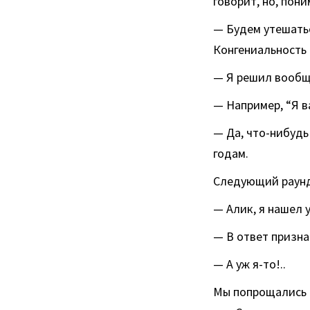
говорит, но, пони
— Будем утешатьс
Конгениальность 
— Я решил вообще
— Например, “Я 
— Да, что-нибудь
годам.
Следующий раунд
— Алик, я нашел 
— В ответ призна
— А уж я-то!..
Мы попрощались 