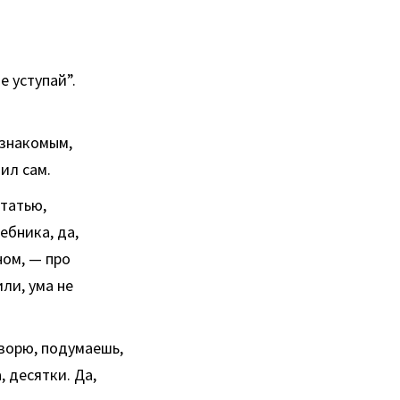
е уступай”.
 знакомым,
ил сам.
статью,
чебника, да,
ном, — про
или, ума не
оворю, подумаешь,
, десятки. Да,