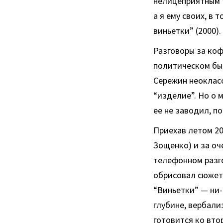
нелицеприятным t
а я ему своих, в
виньетки” (2000).
Разговоры за коф
политическом быт
Сережин неокласс
“изделие”. Но о 
ее не заводил, п
Приехав летом 20
Зощенко) и за оч
телефонном разг
обрисовал сюжет 
“Виньетки” — ни-
глубине, вербали
готовится ко вто