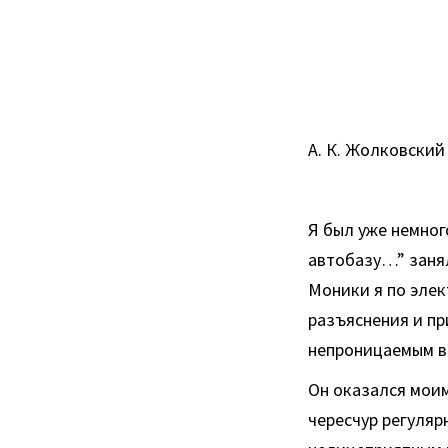
А. К. Жолковский
Я был уже немног
автобазу…” занял
Моники я по элек
разъяснения и при
непроницаемым ви
Он оказался моим
чересчур регуляр