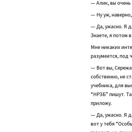
— Алик, вы очень
— Ну уж, наверно,
— Да, ужасно. Я 
Знаете, я потом 
Мне никаких инте
разумеется, под ч
— Вот вы, Сережа
собственно, не ст
учебника, для вы
“НРЗБ” пишут. Так
приложу.
— Да, ужасно. Я 
вот у тебя “Особ