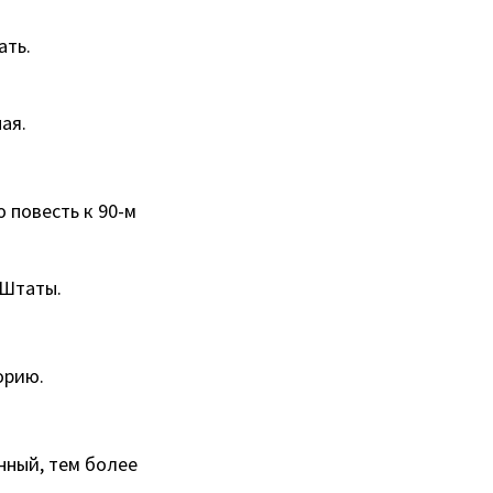
ать.
ая.
 повесть к 90-м
 Штаты.
орию.
нный, тем более