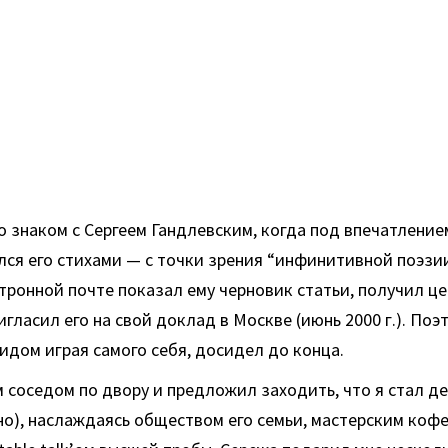
о знаком с Сергеем Гандлевским, когда под впечатление
ся его стихами — с точки зрения “инфинитивной поэзии
тронной почте показал ему черновик статьи, получил ц
гласил его на свой доклад в Москве (июнь 2000 г.). Поэт
дом играя самого себя, досидел до конца.
 соседом по двору и предложил заходить, что я стал де
но), наслаждаясь обществом его семьи, мастерским кофе