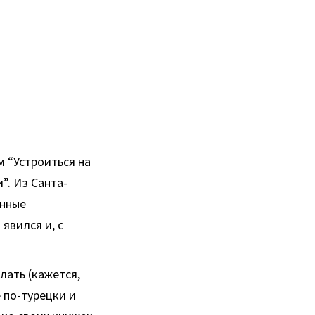
м “Устроиться на
”. Из Санта-
енные
 явился и, с
лать (кажется,
 по-турецки и