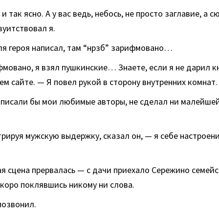
 и так ясно. А у вас ведь, небось, не просто заглавие, а 
уитствовал я.
для героя написал, там “нрзб” зарифмовано…
фмовано, я взял пушкинские… Знаете, если я не дарил 
ем сайте. — Я повел рукой в сторону внутренних комнат.
аписали бы мои любимые авторы, не сделал ни малейше
рируя мужскую выдержку, сказал он, — я себе настроени
я сцена прервалась — с дачи приехало Сережино семейс
коро поклявшись никому ни слова.
позвонил.