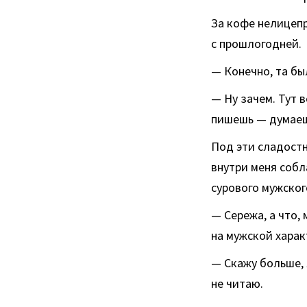
За кофе нелицепр
с прошлогодней.
— Конечно, та бы
— Ну зачем. Тут 
пишешь — думаешь
Под эти сладостн
внутри меня собл
сурового мужског
— Сережа, а что,
на мужской харак
— Скажу больше, 
не читаю.