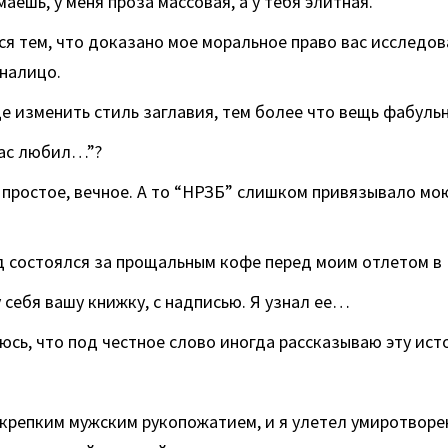
маешь, у меня проза массовая, а у тебя элитная.
я тем, что доказано мое моральное право вас исследов
налицо.
 изменить стиль заглавия, тем более что вещь фабульн
вас любил…”?
 простое, вечное. А то “НРЗБ” слишком привязывало мою
 состоялся за прощальным кофе перед моим отлетом в
у себя вашу книжку, с надписью. Я узнал ее…
юсь, что под честное слово иногда рассказываю эту ист
крепким мужским рукопожатием, и я улетел умиротворе