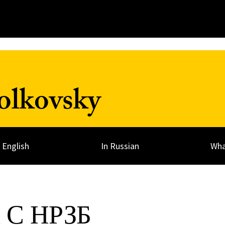
olkovsky
n English
In Russian
Wha
С НРЗБ