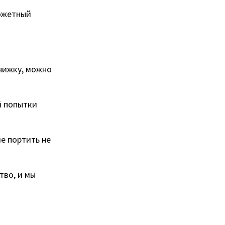
сюжетный
книжку, можно
й попытки
е портить не
тво, и мы