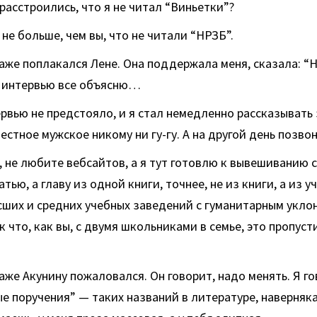
 расстроились, что я не читал “Виньетки”?
 не больше, чем вы, что не читали “НРЗБ”.
даже поплакался Лене. Она поддержала меня, сказала: “Н
в интервью все объясню…
рвью не предстояло, и я стал немедленно рассказывать
естное мужское никому ни гу-гу. А на другой день позвон
, не любите вебсайтов, а я тут готовлю к вывешиванию 
атью, а главу из одной книги, точнее, не из книги, а из у
сших и средних учебных заведений с гуманитарным укло
 что, как вы, с двумя школьниками в семье, это пропуст
даже Акунину пожаловался. Он говорит, надо менять. Я г
ые поручения” — таких названий в литературе, наверняка