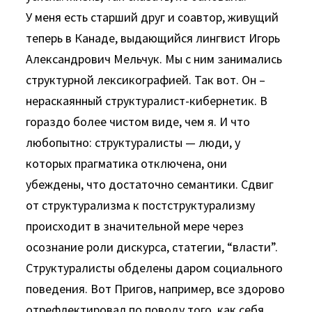
У меня есть старший друг и соавтор, живущий
теперь в Канаде, выдающийся лингвист Игорь
Александрович Мельчук. Мы с ним занимались
структурной лексикографией. Так вот. Он –
нераскаянный структуралист-кибернетик. В
гораздо более чистом виде, чем я. И что
любопытно: структуралисты — люди, у
которых прагматика отключена, они
убеждены, что достаточно семантики. Сдвиг
от структурализма к постструктурализму
происходит в значительной мере через
осознание роли дискурса, статегии, “власти”.
Структуралисты обделены даром социального
поведения. Вот Пригов, например, все здорово
отрефлектировал по поводу того, как себя