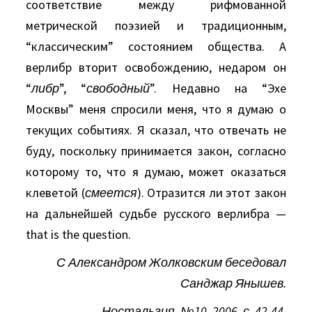
соответствие между рифмованной
метрической поэзией и традиционным,
“классическим” состоянием общества. А
верлибр вторит освобождению, недаром он
“
либр
”, “
свободный
”. Недавно на “Эхе
Москвы” меня спросили меня, что я думаю о
текущих событиях. Я сказал, что отвечать не
буду, поскольку принимается закон, согласно
которому то, что я думаю, может оказаться
клеветой (
смеется
). Отразится ли этот закон
на дальнейшей судьбе русского верлибра —
that is the question.
С Александром Жолковским беседовал
Санджар Янышев.
Ностальгия, №10, 2006, с. 42-44.