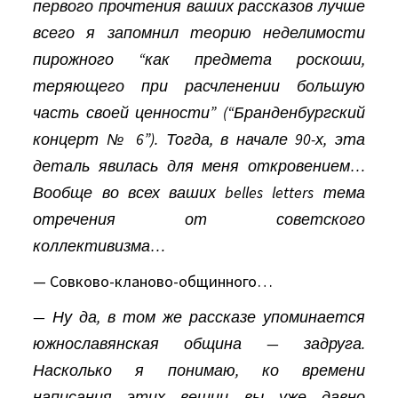
первого прочтения ваших рассказов лучше
всего я запомнил теорию неделимости
пирожного “как предмета роскоши,
теряющего при расчленении большую
часть своей ценности” (“Бранденбургский
концерт № 6”). Тогда, в начале 90-х, эта
деталь явилась для меня откровением…
Вообще во всех ваших belles letters тема
отречения от советского
коллективизма…
— Совково-кланово-общинного…
— Ну да, в том же рассказе упоминается
южнославянская община — задруга.
Насколько я понимаю, ко времени
написания этих вещиц вы уже давно