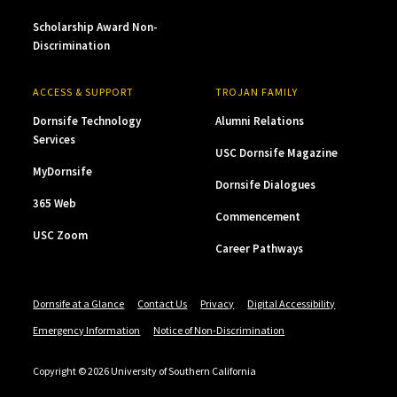
Scholarship Award Non-
Discrimination
ACCESS & SUPPORT
TROJAN FAMILY
Dornsife Technology
Alumni Relations
Services
USC Dornsife Magazine
MyDornsife
Dornsife Dialogues
365 Web
Commencement
USC Zoom
Career Pathways
Dornsife at a Glance
Contact Us
Privacy
Digital Accessibility
Emergency Information
Notice of Non-Discrimination
Copyright © 2026 University of Southern California