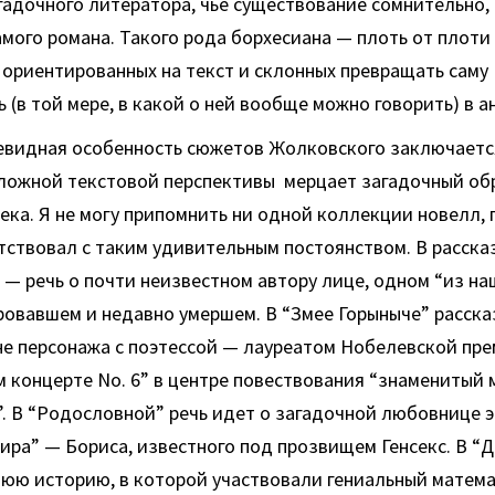
гадочного литератора, чье существование сомнительно, 
мого романа. Такого рода борхесиана — плоть от плот
ориентированных на текст и склонных превращать саму
 (в той мере, в какой о ней вообще можно говорить) в а
евидная особенность сюжетов Жолковского заключается 
сложной текстовой перспективы мерцает загадочный об
ека. Я не могу припомнить ни одной коллекции новелл, 
тствовал с таким удивительным постоянством. В расска
 — речь о почти неизвестном автору лице, одном “из н
ровавшем и недавно умершем. В “Змее Горыныче” расска
е персонажа с поэтессой — лауреатом Нобелевской пре
 концерте No. 6” в центре повествования “знаменитый
. В “Родословной” речь идет о загадочной любовнице 
ира” — Бориса, известного под прозвищем Генсекс. В “Д
нюю историю, в которой участвовали гениальный матем