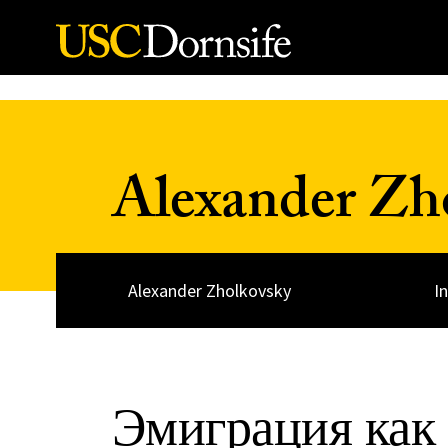
Skip to Content
Alexander Zh
Alexander Zholkovsky
I
Эмиграция как