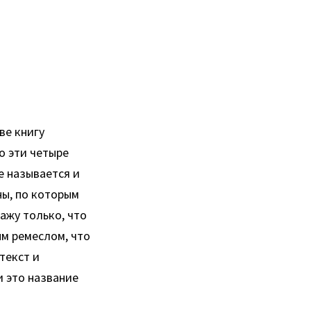
ве книгу
о эти четыре
е называется и
ны, по которым
ажу только, что
ым ремеслом, что
текст и
и это название