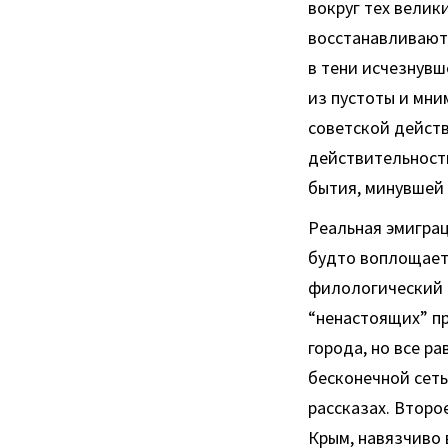
вокруг тех велик
восстанавливаютс
в тени исчезнувш
из пустоты и мн
советской действ
действительность
бытия, минувшей
Реальная эмиграц
будто воплощает
филологический 
“ненастоящих” п
города, но все р
бесконечной сеть
рассказах. Второ
Крым, навязчиво