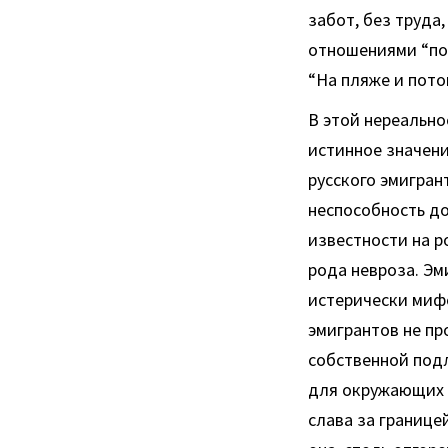
забот, без труд
отношениями “пон
“На пляже и пото
В этой нереально
истинное значени
русского эмигран
неспособность до
известности на р
рода невроза. Эм
истерически миф
эмигрантов не п
собственной подл
для окружающих м
слава за границ