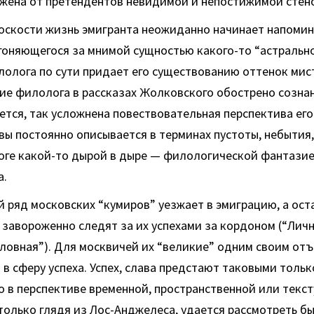
ожена от претендентов невидимой и непостижимой стен
оскости жизнь эмигранта неожиданно начинает напомин
гоняющегося за мнимой сущностью какого-то “астрально
олога по сути придает его существованию оттенок мис
ие филолога в рассказах Жолковского обострено созна
ется, так усложнена повествовательная перспектива его 
вы постоянно описывается в терминах пустоты, небытия
тоге какой-то дырой в дыре — филологической фантази
а.
й ряд московских “кумиров” уезжает в эмиграцию, а ост
завороженно следят за их успехами за кордоном (“Личн
ловная”). Для москвичей их “великие” одним своим от
в сферу успеха. Успех, слава предстают таковыми тольк
 в перспективе временной, пространственной или текс
только глядя из Лос-Анджелеса, удается рассмотреть 