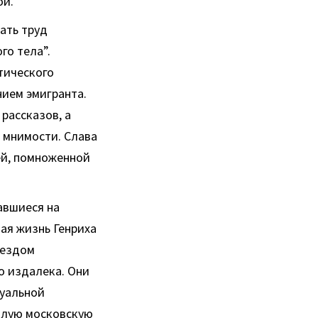
ой.
ать труд
го тела”.
тического
нием эмигранта.
рассказов, а
, мнимости. Слава
ей, помноженной
авшиеся на
ая жизнь Генриха
ъездом
о издалека. Они
туальной
былую московскую