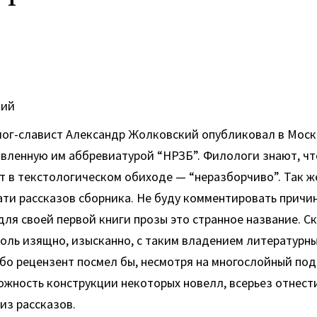
кий
ог-славист Александр Жолковский опубликовал в Моск
авленную им аббревиатурой “НРЗБ”. Филологи знают, чт
 в текстологическом обиходе — “неразборчиво”. Так ж
ти рассказов сборника. Не буду комментировать причи
ля своей первой книги прозы это странное название. Ск
толь изящно, изысканно, с таким владением литературн
бо рецензент посмел бы, несмотря на многослойный под
жность конструкции некоторых новелл, всерьез отнест
из рассказов.