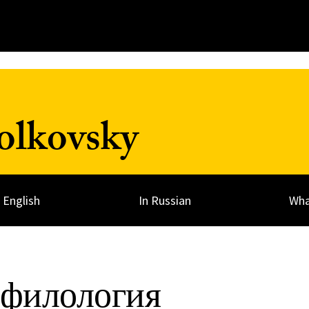
olkovsky
n English
In Russian
Wha
 филология