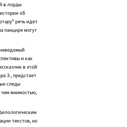
й в лорды
 истории об
ртару” речь идет
на панцире могут
й неведомый
спективы и как
ассказчик в этой
ра З., предстает
ные следы
е чем мнимостью,
 филологическим
ации текстов, но