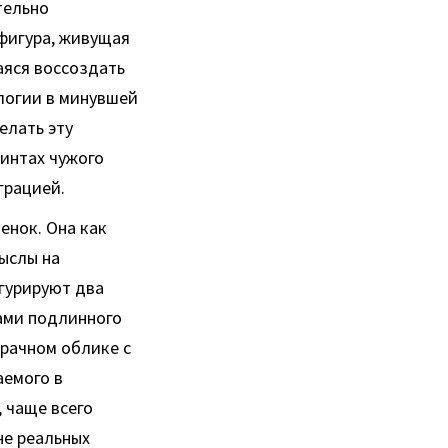
тельно
 фигура, живущая
аяся воссоздать
логии в минувшей
елать эту
ринтах чужого
грацией.
енок. Она как
ыслы на
гурируют два
ами подлинного
зрачном облике с
аемого в
 чаще всего
не реальных