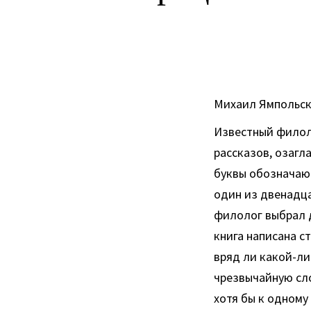
Михаил Ямпольс
Известный филол
рассказов, озагл
буквы обозначают
один из двенадца
филолог выбрал д
книга написана с
вряд ли какой-ли
чрезвычайную сло
хотя бы к одному 