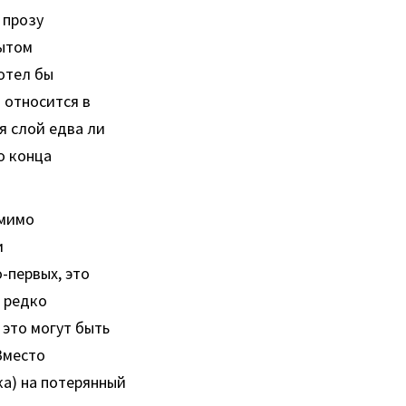
 прозу
бытом
отел бы
 относится в
я слой едва ли
о конца
омимо
и
-первых, это
 редко
 это могут быть
Вместо
ка) на потерянный