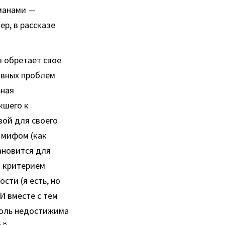
оманами —
р, в рассказе
я обретает свое
авных проблем
ьная
кшего к
вой для своего
 мифом (как
ановится для
м критерием
сти (я есть, но
И вместе с тем
толь недостижима