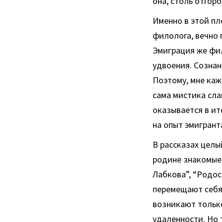
она, столь отгор
Именно в этой пл
филолога, вечно 
Эмиграция же фил
удвоения. Сознан
Поэтому, мне каж
сама мистика сла
оказывается в и
на опыт эмигрант
В рассказах целы
родине знакомые 
Лабкова”, “Родос
перемещают себя 
возникают только
удаленности. Но 