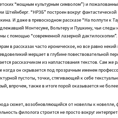
ветских “мощным культурным символом”) и пожалованны
ии Штейнберг. “НРЗБ” построен вокруг фантастической
ина. И даже в превосходном рассказе “На полпути к Та
адлежавшей Монтесуме, Вольтеру и Пушкину, чьи следы 
ены с помощью “современной лазерной дактилоскопии”.
рам в рассказах часто ироническое, но все равно неки
евдовеликий мерцает в глубине повествовательной пер
ется рассказчиком из напластования текстов. Сам же р
е когда он скрывается под прозрачным именем профессо
уктурной пустоты, точки, стягивающей к себе текстуаль
рый, впрочем, также в итоге порой оказывается не боле
 рода сюжет, возобновляющийся от новеллы к новелле,
ельность филолога строится не просто вокруг интерпрет