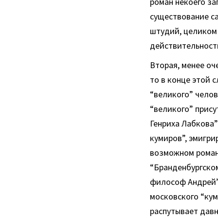
роман некоего за
существование са
штудий, целиком 
действительность
Вторая, менее оч
то в конце этой 
“великого” челов
“великого” прису
Генриха Лабкова”
кумиров”, эмигри
возможном роман
“Бранденбургском
философ Андрей”
московского “кум
распутывает дав