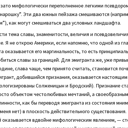
а, зато мифологически переполненное легкими псевдор
арошку”. Эти два южных пейзажа смешиваются (наприме
м”), как могут смешиваться два условных ландшафта.
сти тема славы, знаменитости, величия и псевдовеличи
е. Я не открою Америки, если напомню, что одной из гл
та оказывается его маргинальность, то есть принципиал
биться славы за границей. Для эмигранта же, уже привы
одине, слава чаще, чем принято считать, становится поч
игрант, добившийся признания, оказывается настоящим
ологизированы Солженицын и Бродский). Признание ст
росто объектом честолюбивых мечтаний, а своеобразны
инности, как бы переводя эмигранта из состояния мнимо
еня нет) в плоскость действительного существования. 
ей оказывается вдвойне мифологическим явлением, — с