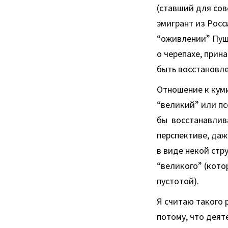
(ставший для со
эмигрант из Росс
“оживлении” Пушк
о черепахе, прин
быть восстановл
Отношение к куми
“великий” или пс
бы восстанавлива
перспективе, даж
в виде некой стр
“великого” (кото
пустотой).
Я считаю такого
потому, что деят