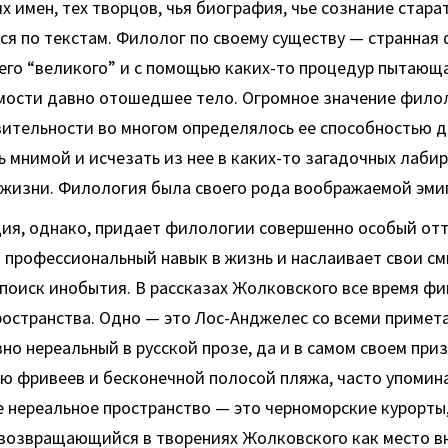
их имен, тех творцов, чья биография, чье сознание стара
я по текстам. Филолог по своему существу — странная
его “великого” и с помощью каких-то процедур пытающ
имости давно отошедшее тело. Огромное значение фило
ительности во многом определялось ее способностью д
 мнимой и исчезать из нее в каких-то загадочных лаби
 жизни. Филология была своего рода воображаемой эми
ия, однако, придает филологии совершенно особый отт
 профессиональный навык в жизнь и наслаивает свои см
поиск инобытия. В рассказах Жолковского все время фи
ространства. Одно — это Лос-Анджелес со всеми примет
авно нереальный в русской прозе, да и в самом своем при
ю фривеев и бесконечной полосой пляжа, часто упомин
е нереальное пространство — это черноморские курорты,
 возвращающийся в творениях Жолковского как место в