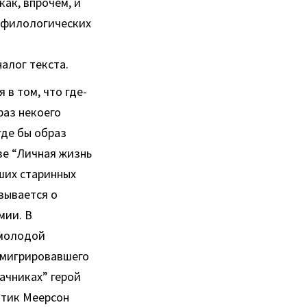
как, впрочем, и
и филологических
налог текста.
в том, что где-
раз некоего
где бы образ
зе “Личная жизнь
аших старинных
зывается о
мии. В
 молодой
эмигрировавшего
ачниках” герой
атик Меерсон