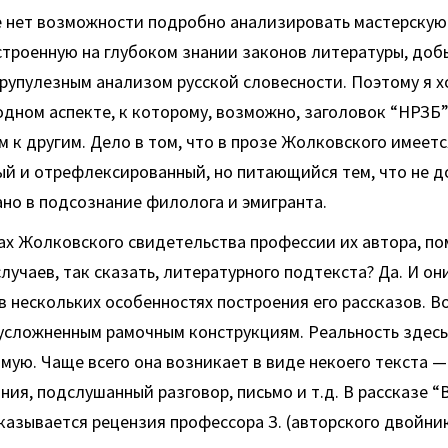
е нет возможности подробно анализировать мастерскую
строенную на глубоком знании законов литературы, до
рупулезным анализом русской словесности. Поэтому я х
одном аспекте, к которому, возможно, заголовок “НРЗБ”
м к другим. Дело в том, что в прозе Жолковского имеетс
й и отрефлексированный, но питающийся тем, что не д
но в подсознание филолога и эмигранта.
зах Жолковского свидетельства профессии их автора, п
лучаев, так сказать, литературного подтекста? Да. И он
 нескольких особенностях построения его рассказов. Во
 усложненным рамочным конструкциям. Реальность здесь
мую. Чаще всего она возникает в виде некоего текста —
ния, подслушанный разговор, письмо и т.д. В рассказе “
казывается рецензия профессора З. (авторского двойни