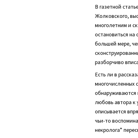
В газетной стать
Жолковского, вы
многолетним и ск
остановиться на 
большей мере, че
сконструированны
разборчиво вписа
Есть ли в расска
многочисленных с
обнаруживаются в
любовь автора к
описывается впря
чьи-то воспомина
некролога” перес