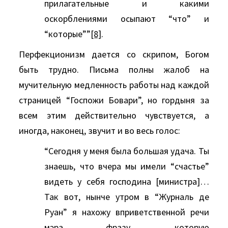
прилагательные и какими
оскорблениями осыпают “что” и
“которые””
[8]
.
Перфекционизм дается со скрипом, Богом
быть трудно. Письма полны жалоб на
мучительную медленность работы над каждой
страницей “Госпожи Бовари”, но гордыня за
всем этим действительно чувствуется, а
иногда, наконец, звучит и во весь голос:
“Сегодня у меня была большая удача. Ты
знаешь, что вчера мы имели “счастье”
видеть у себя господина [министра]…
Так вот, нынче утром в “Журналь де
Руан” я нахожу вприветственной речи
мэра фразу, которую