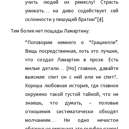
учить людей их ремеслу! Страсть
унижать… на диво содействует сей
склонности у пишущей братии”
[4]
.
Тем более нет пощады Ламартину:
“Поговорим немного о “Грациелле”.
Вещь посредственная, хоть это лучшее,
что создал Ламартин в прозе. Есть
милые детали… [Но] главное, давайте
выясним: спит он с ней или не спит?..
Хороша любовная история, где главное
окружено такой густой тайной, что не
знаешь, что думать, – половые
отношения систематически обходят
молчанием… Ни одно нечистое
облачко не омрачает это голубое озеро!