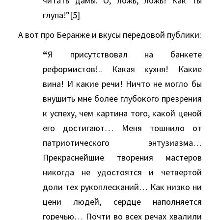
читать дамы. О, ложь, ложь! Как ты
глупа!”
[5]
А вот про Беранже и вкусы передовой публики:
“
Я присутствовал на банкете
реформистов!.. Какая кухня! Какие
вина! И какие речи! Ничто не могло бы
внушить мне более глубокого презрения
к успеху, чем картина того, какой ценой
его достигают… Меня тошнило от
патриотического энтузиазма…
Прекраснейшие творения мастеров
никогда не удостоятся и четвертой
доли тех рукоплесканий… Как низко ни
цени людей, сердце наполняется
горечью… Почти во всех речах хвалили