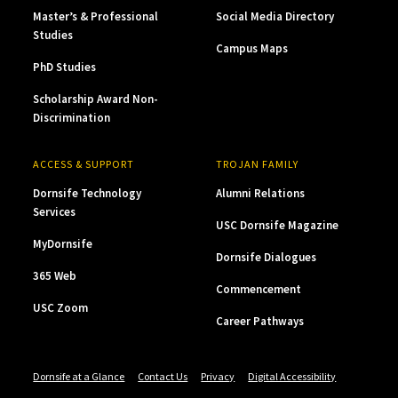
Master’s & Professional
Social Media Directory
Studies
Campus Maps
PhD Studies
Scholarship Award Non-
Discrimination
ACCESS & SUPPORT
TROJAN FAMILY
Dornsife Technology
Alumni Relations
Services
USC Dornsife Magazine
MyDornsife
Dornsife Dialogues
365 Web
Commencement
USC Zoom
Career Pathways
Dornsife at a Glance
Contact Us
Privacy
Digital Accessibility